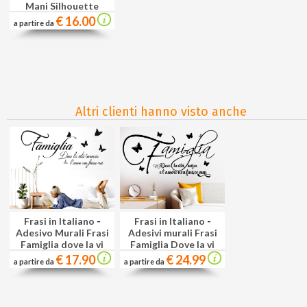
Mani Silhouette
€ 16.00
a partire da
Altri clienti hanno visto anche
Frasi in Italiano
-
Frasi in Italiano
-
Adesivo Murali Frasi
Adesivi murali Frasi
Famiglia dove la vi
Famiglia Dove la vi
€ 17.90
€ 24.99
a partire da
a partire da