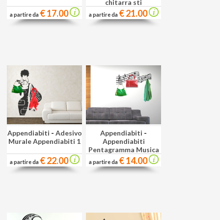
chitarra sti
€ 17.00
€ 21.00
a partire da
a partire da
Appendiabiti
-
Adesivo
Appendiabiti
-
Murale Appendiabiti 1
Appendiabiti
Pentagramma Musica
€ 22.00
€ 14.00
a partire da
a partire da