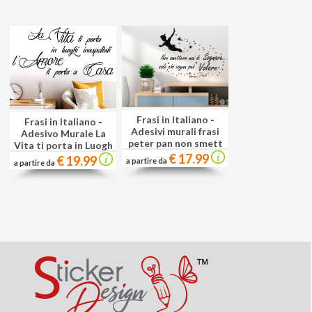
Frasi in Italiano
-
Frasi in Italiano
-
Adesivi murali frasi
Adesivo Murale La
peter pan non smett
Vita ti porta in Luogh
€ 17.99
€ 19.99
a partire da
a partire da