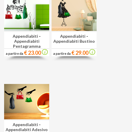
Appendiabiti
-
Appendiabiti
-
Appendiabiti
Appendiabiti Bustino
Pentagramma
Musicale
€ 23.00
€ 29.00
a partire da
a partire da
Appendiabiti
-
Appendiabiti Adesivo