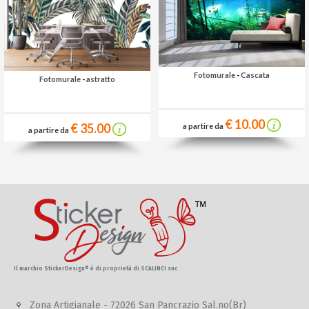
Fotomurale
-
Cascata
Fotomurale
-
astratto
€ 10.00
€ 35.00
a partire da
a partire da
Il marchio StickerDesign® è di proprietà di SCALINCI snc
Zona Artigianale - 72026 San Pancrazio Sal.no(Br)