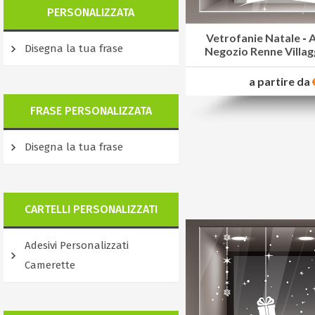
PERSONALIZZATA
Vetrofanie Natale
-
A
Disegna la tua frase
Negozio Renne Villagg
a partire da
FRASE PERSONALIZZATA
Disegna la tua frase
CARTELLI PERSONALIZZATI
Adesivi Personalizzati
Camerette