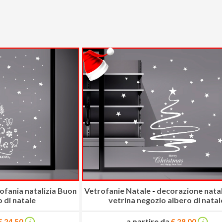
ofania natalizia Buon
Vetrofanie Natale
-
decorazione natal
 di natale
vetrina negozio albero di natal
a partire da
€ 24.50
€ 28.00