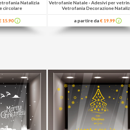
etrofania Natalizia
Vetrofanie Natale
-
Adesivi per vetrin
 circolare
Vetrofania Decorazione Nataliz
a partire da
€ 15.90
€ 19.99