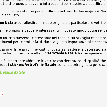
tratta di proposte davvero interessanti per riuscire ad abbellire o 
ioni in tema natalizio per abbellire le vetrine del tuo negozio? Noi 
tuo acquisto.
nie Natale
per allestire in modo originale e particolare le vetrine
ssime proposte davvero interessanti. In questo modo potrai render
 un’idea davvero interessante nel caso in cui si voglia celebrare
timenti per interni. Infatti, dare la giusta importanza alle decora
iamo offrire ai commerciati di qualsiasi settore le decorazioni a
iamo loro un’ampia scelta di
Vetrofanie Natale
tra cui operare una
io è importante abbellire le vetrine con decorazioni di qualità che
 nostri
stickers Vetrofanie Natale
sono la scelta giusta per quals
etrofanie Natale