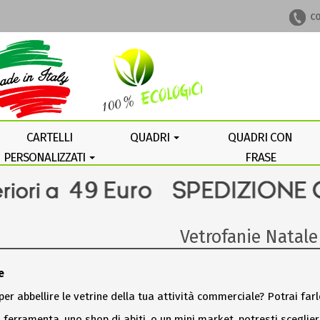
CO
CARTELLI
QUADRI
QUADRI CON
PERSONALIZZATI
FRASE
PERSONALIZZATA
Vetrofanie Natale
e
 per abbellire le vetrine della tua attività commerciale? Potrai far
ferramenta, uno shop di abiti, o un mini market, potresti scegliere