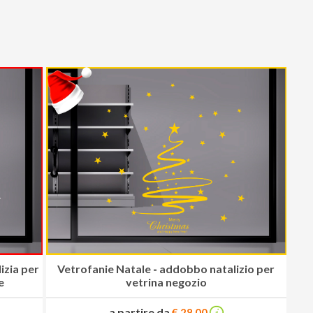
izia per
Vetrofanie Natale
-
addobbo natalizio per
e
vetrina negozio
a partire da
€ 28.00