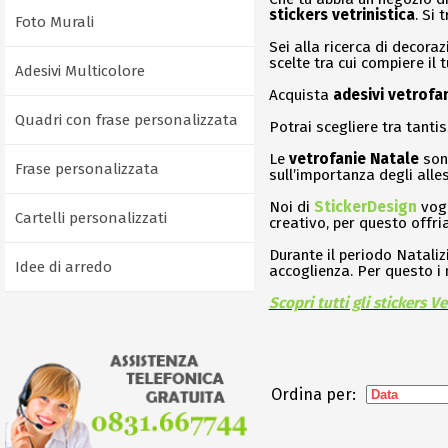
stickers vetrinistica
. Si 
Foto Murali
Sei alla ricerca di decoraz
scelte tra cui compiere il 
Adesivi Multicolore
Acquista
adesivi vetrofa
Quadri con frase personalizzata
Potrai scegliere tra tanti
Le
vetrofanie Natale
sono
Frase personalizzata
sull’importanza degli alles
Noi di
StickerDesign
vogl
Cartelli personalizzati
creativo, per questo offr
Durante il periodo Nataliz
Idee di arredo
accoglienza. Per questo i
Scopri tutti gli stickers V
Ordina per: