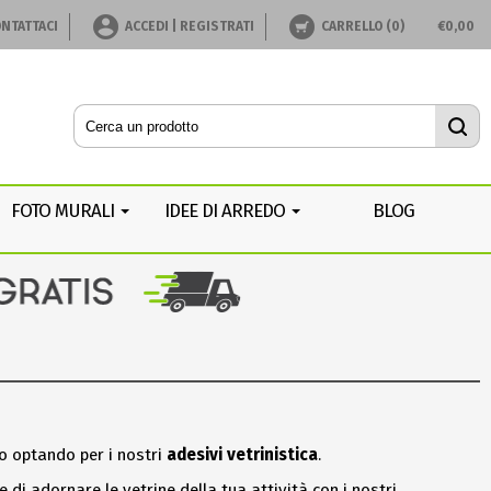
NTATTACI
ACCEDI | REGISTRATI
CARRELLO (
0
)
€
0,00
FOTO MURALI
IDEE DI ARREDO
BLOG
lo optando per i nostri
adesivi vetrinistica
.
 di adornare le vetrine della tua attività con i nostri