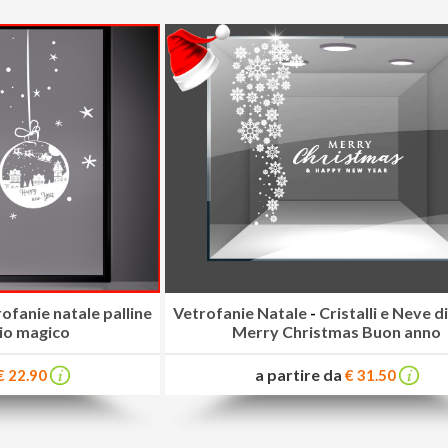
ofanie natale palline
Vetrofanie Natale
-
Cristalli e Neve d
io magico
Merry Christmas Buon anno
a partire da
€ 22.90
€ 31.50