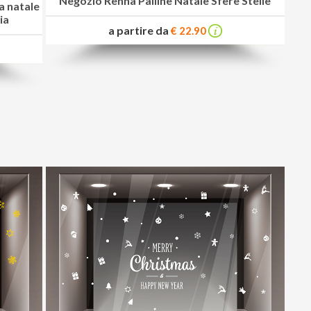
Negozio Renna Palline Natale Sfere Stelle
a natale
ia
a partire da
€ 22.90