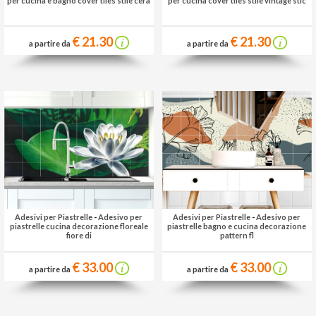
per cucina e bagno cover tiles stile cera
per cucina cover tiles stile vintage stic
€ 21.30
€ 21.30
a partire da
a partire da
Adesivi per Piastrelle
-
Adesivo per
Adesivi per Piastrelle
-
Adesivo per
piastrelle cucina decorazione floreale
piastrelle bagno e cucina decorazione
fiore di
pattern fl
€ 33.00
€ 33.00
a partire da
a partire da