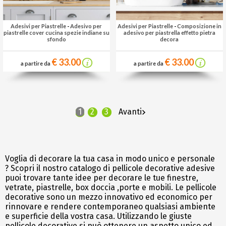
Adesivi per Piastrelle
-
Adesivo per
Adesivi per Piastrelle
-
Composizione in
piastrelle cover cucina spezie indiane su
adesivo per piastrella effetto pietra
sfondo
decora
€ 33.00
€ 33.00
a partire da
a partire da
1
2
3
Avanti
Voglia di decorare la tua casa in modo unico e personale
? Scopri il nostro catalogo di pellicole decorative adesive
puoi trovare tante idee per decorare le tue finestre,
vetrate, piastrelle, box doccia ,porte e mobili. Le pellicole
decorative sono un mezzo innovativo ed economico per
rinnovare e rendere contemporaneo qualsiasi ambiente
e superficie della vostra casa. Utilizzando le giuste
pellicole decorative si può ottenere un aspetto unico ed