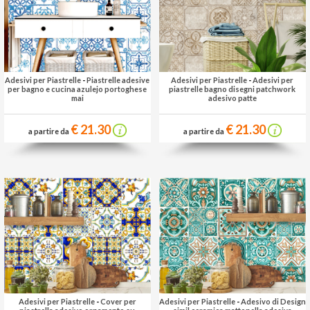
Adesivi per Piastrelle
-
Piastrelle adesive
Adesivi per Piastrelle
-
Adesivi per
per bagno e cucina azulejo portoghese
piastrelle bagno disegni patchwork
mai
adesivo patte
€ 21.30
€ 21.30
a partire da
a partire da
Adesivi per Piastrelle
-
Cover per
Adesivi per Piastrelle
-
Adesivo di Design