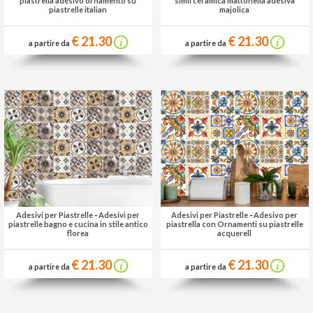
piastrella adesivo ornamento su
simil ceramica mattonella adesiva
piastrelle italian
majolica
€ 21.30
€ 21.30
a partire da
a partire da
Adesivi per Piastrelle
-
Adesivi per
Adesivi per Piastrelle
-
Adesivo per
piastrelle bagno e cucina in stile antico
piastrella con Ornamenti su piastrelle
florea
acquerell
€ 21.30
€ 21.30
a partire da
a partire da