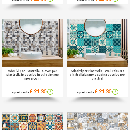
Adesivi per Piastrelle
-
Cover per
Adesivi per Piastrelle
-
Wall stickers
piastrella in adesivo in stile vintage
piastrella bagno e cucina adesivo per
mosaico in
piastrel
€ 21.30
€ 21.30
a partire da
a partire da