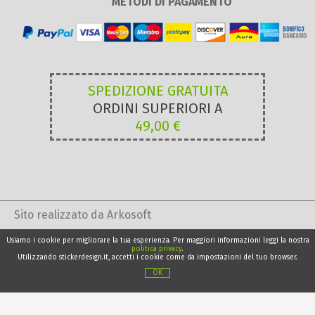
METODI DI PAGAMENTO
SPEDIZIONE GRATUITA
ORDINI SUPERIORI A
49,00 €
Sito realizzato da Arkosoft
Usiamo i cookie per migliorare la tua esperienza. Per maggiori informazioni leggi la nostra
politica privacy
.
Utilizzando stickerdesign.it, accetti i cookie come da impostazioni del tuo browser.
OK