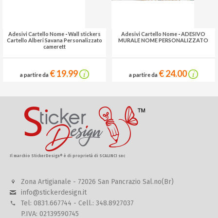
Adesivi Cartello Nome
-
Wall stickers
Adesivi Cartello Nome
-
ADESIVO
Cartello Alberi Savana Personalizzato
MURALE NOME PERSONALIZZATO
camerett
€ 19.99
€ 24.00
a partire da
a partire da
Il marchio StickerDesign® è di proprietà di SCALINCI snc
Zona Artigianale - 72026 San Pancrazio Sal.no(Br)
info@stickerdesign.it
Tel: 0831.667744 - Cell.: 348.8927037
P.IVA: 02139590745