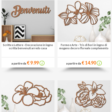
Scritte e Lettere
-
Decorazione in legno
Forme e Arte
-
Tris di fiori in legno di
scritta benvenuti arredo casa
mogano decoro floreale complemento
€ 9.99
€ 14.90
a partire da
a partire da