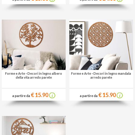
Forme e Arte
-
Decori in legno albero
Forme e Arte
-
Decori in legno mandala
della vita arredo parete
arredo parete
€ 15.90
€ 15.90
a partire da
a partire da