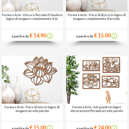
Forme e Arte
-
Decoro floreale Primula in
Forme e Arte
-
Fiore di ibisco in legno di
legno di mogano complemento d'ar
mogano complemento d'arredo
€ 14.90
€ 15.00
a partire da
a partire da
Forme e Arte
-
Fiore di loto in legno di
Forme e Arte
-
Set quadri in legno
mogano arredo parete
decorazione floreale arredo parete
€ 15.00
€ 24.00
a partire da
a partire da