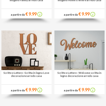
mogano Family arredo casa
mogano Home is where arredo casa
€ 9.99
€ 9.99
a partire da
a partire da
Scritte e Lettere
-
Scritta in legno Love
Scritte e Lettere
-
Welcome scritta in
decorazione arredo casa
legno decorazione arredo casa
€ 9.99
€ 9.99
a partire da
a partire da