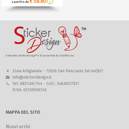
€ 58.80
a partire da
Il marchio StickerDesign® è di proprietà di SCALINCI snc
Zona Artigianale - 72026 San Pancrazio Sal.no(Br)
info@stickerdesign.it
Tel: 0831.667744 - Cell.: 348.8927037
P.IVA: 02139590745
MAPPA DEL SITO
Nuovi arrivi