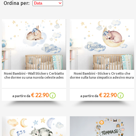
Ordina per:
Nomi Bambini
-
Wall Stickers Cerbiatto
Nomi Bambini
-
Stickers Orsetto che
che dorme su una nuvola celeste ades
dorme sulla luna simpatico adesivo mura
€ 22.90
€ 22.90
a partire da
a partire da