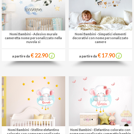
Nomi Bambini
-
Adesivo murale
Nomi Bambini
-
Simpatici elementi
cameretta nome personalizzato nella
decorativi con nome personalizzato
nuvola si
camere
€ 22.90
€ 17.90
a partire da
a partire da
Nomi Bambini
-
Stelline elefantino
Nomi Bambini
-
Elefantino colorato con
colorato con come personalizzato
nome personalizzato cameretta bambin