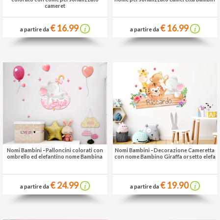
cameret
€ 16.99
€ 16.99
a partire da
a partire da
Nomi Bambini
-
Palloncini colorati con
Nomi Bambini
-
Decorazione Cameretta
ombrello ed elefantino nome Bambina
con nome Bambino Giraffa orsetto elefa
€ 24.99
€ 19.90
a partire da
a partire da