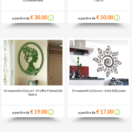
Ornamentale
l'arco
€ 30.00
€ 50.00
a partire da
a partire da
Ornamenti e Decori
-
Profilo Femminile
Ornamenti e Decori
-
Sole Stilizzato
Retrò
€ 19.00
€ 17.00
a partire da
a partire da