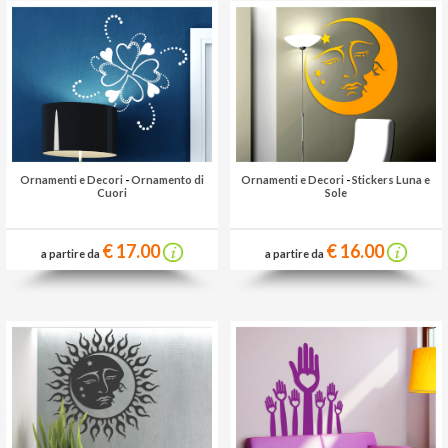
Ornamenti e Decori
-
Ornamento di
Ornamenti e Decori
-
Stickers Luna e
Cuori
Sole
€ 17.00
€ 16.00
a partire da
a partire da