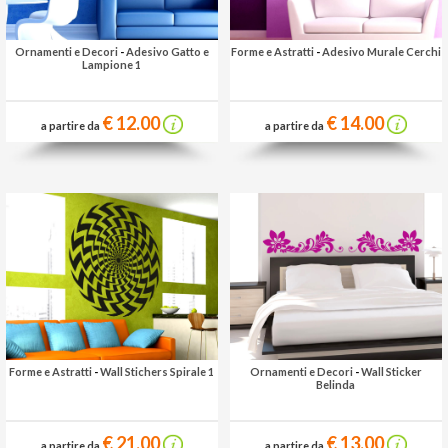
Ornamenti e Decori
-
Adesivo Gatto e
Forme e Astratti
-
Adesivo Murale Cerchi
Lampione 1
€ 12.00
€ 14.00
a partire da
a partire da
Forme e Astratti
-
Wall Stichers Spirale 1
Ornamenti e Decori
-
Wall Sticker
Belinda
€ 21.00
€ 13.00
a partire da
a partire da