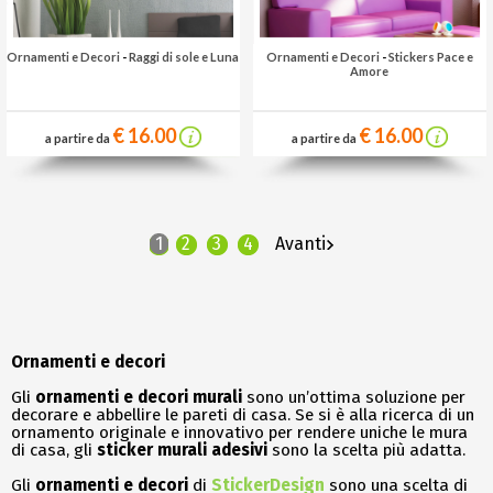
Ornamenti e Decori
-
Raggi di sole e Luna
Ornamenti e Decori
-
Stickers Pace e
Amore
€ 16.00
€ 16.00
a partire da
a partire da
1
2
3
4
Avanti
Ornamenti e decori
Gli
ornamenti e decori murali
sono un’ottima soluzione per
decorare e abbellire le pareti di casa. Se si è alla ricerca di un
ornamento originale e innovativo per rendere uniche le mura
di casa, gli
sticker murali adesivi
sono la scelta più adatta.
Gli
ornamenti e decori
di
StickerDesign
sono una scelta di