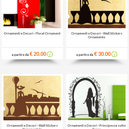
Ornamenti e Decori
-
Floral Ornament
Ornamenti e Decori
-
Wall Stickers
Ornamento
€ 20.00
€ 30.00
a partire da
a partire da
Ornamenti e Decori
-
Wall Stickers
Ornamenti e Decori
-
Principessa sotto