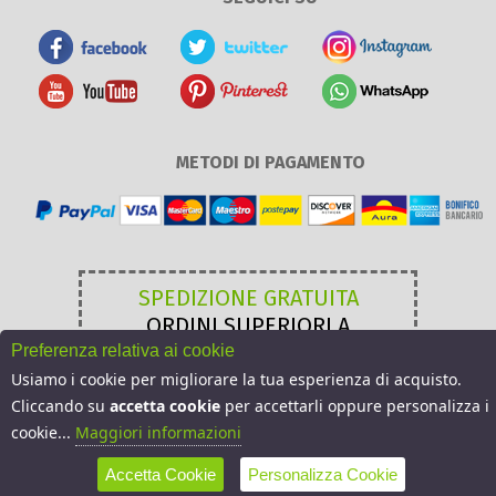
METODI DI PAGAMENTO
SPEDIZIONE GRATUITA
ORDINI SUPERIORI A
49,00 €
Preferenza relativa ai cookie
Usiamo i cookie per migliorare la tua esperienza di acquisto.
Cliccando su
accetta cookie
per accettarli oppure personalizza i
cookie...
Maggiori informazioni
Accetta Cookie
Personalizza Cookie
Sito realizzato da Arkosoft