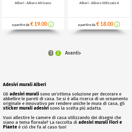
Alberi
-
Albero Africano
Alberi
-
Albero Stilizzato 4
€ 19.00
€ 18.00
a partire da
a partire da
1
2
Avanti
Adesivi murali Alberi
Gli
adesivi murali
sono un’ottima soluzione per decorare e
abbellire le pareti di casa. Se si è alla ricerca di un ornamento
originale e innovativo per rendere uniche le mura di casa, gli
sticker murali adesivi
sono la scelta più adatta.
Vuoi allestire le camere di casa utilizzando dei disegni che
siano a tema floreale? La raccolta di
adesivi murali Fiori e
Piante
è ciò che fa al caso tuo!