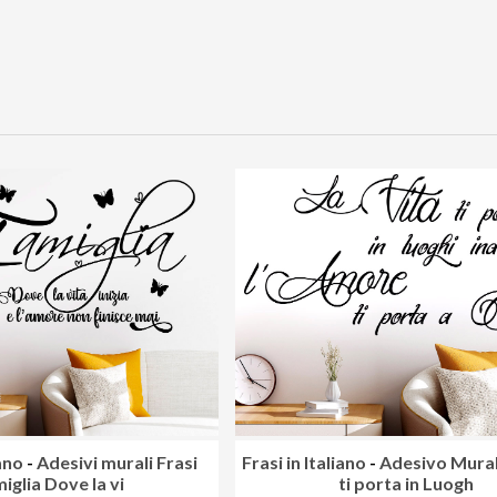
iano
-
Adesivi murali Frasi
Frasi in Italiano
-
Adesivo Mural
iglia Dove la vi
ti porta in Luogh