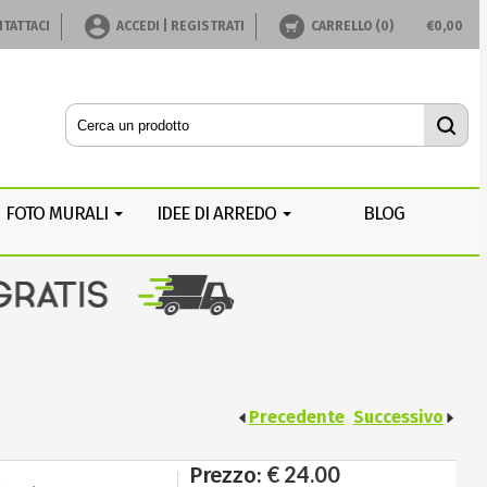
TATTACI
ACCEDI | REGISTRATI
CARRELLO (
0
)
€
0,00
FOTO MURALI
IDEE DI ARREDO
BLOG
Precedente
Successivo
€ 24.00
Prezzo: