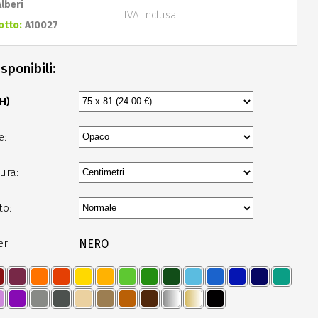
Alberi
IVA Inclusa
otto:
A10027
sponibili:
 H)
e:
ura:
to:
er:
NERO