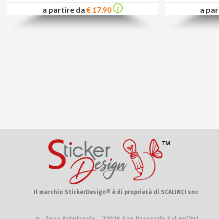
a partire da
a par
€ 17.90
Il marchio StickerDesign® è di proprietà di SCALINCI snc