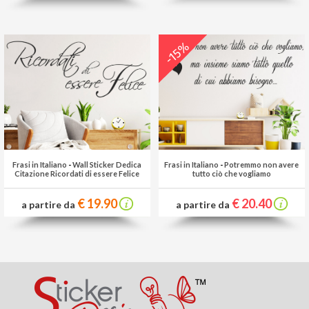
-15%
Frasi in Italiano
-
Wall Sticker Dedica
Frasi in Italiano
-
Potremmo non avere
Citazione Ricordati di essere Felice
tutto ciò che vogliamo
€ 19.90
€ 20.40
a partire da
a partire da