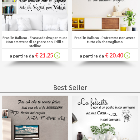
Frasi in Italiano
-
Frase adesiva per muro
Frasi in Italiano
-
Potremmo non avere
Non smettere di sognare con Trilli e
tutto ciò che vogliamo
stelline
€ 21.25
€ 20.40
a partire da
a partire da
Best Seller