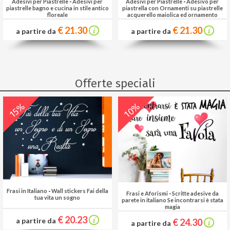
Adesivi per Piastrelle
-
Adesivi per
Adesivi per Piastrelle
-
Adesivo per
piastrelle bagno e cucina in stile antico
piastrella con Ornamenti su piastrelle
floreale
acquerello maiolica ed ornamento
floreale
€ 21.30
€ 21.30
a partire da
a partire da
Offerte speciali
10%
15%
Frasi in Italiano
-
Wall stickers Fai della
Frasi e Aforismi
-
Scritte adesive da
tua vita un sogno
parete in italiano Se incontrarsi è stata
magia
€ 20.23
a partire da
€ 24.30
a partire da