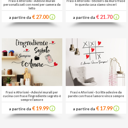
Frasi e Aforismi
-
Adesivi murali
Frasi e Aforismi
-
Stickers da muro frase
personalizzati con nomi per camera da
In questa casa siamo sinceri
letto
€ 27.00
€ 21.70
a partire da
a partire da
Frasi e Aforismi
-
Adesivi murali per
Frasi e Aforismi
-
Scritte adesive da
cucina con frase l’ingrediente segreto è
parete con frase l amore vince sempre
sempre l’amore
€ 19.99
€ 17.99
a partire da
a partire da