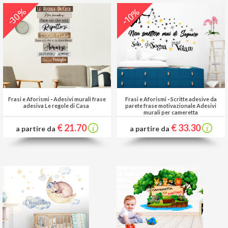
-30%
-10%
Frasi e Aforismi
-
Adesivi murali frase
Frasi e Aforismi
-
Scritte adesive da
adesiva Le regole di Casa
parete frase motivazionale Adesivi
murali per cameretta
€ 21.70
€ 33.30
a partire da
a partire da