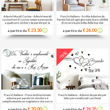
Adesivi Murali Cucina
-
Adesivi murali
Frasi in Italiano
-
Scritta Adesiva da
cucina frasi Si cucina sempre pensando
Parete Dai ad ogni giornata la possibilità
a qualcuno stickers da parete per la
di essere la più bella della tua vita
cucina
€ 23.30
€ 26.00
a partire da
a partire da
-15%
Frasi in Italiano
-
Frase motivazionale
Frasi in Italiano
-
Adesivi da parete per
adesiva per parete Un vincitore è
letto personalizzati con Nomi
semplicemente un sognatore che non si
è mai arreso
€ 20.00
€ 26.35
a partire da
a partire da