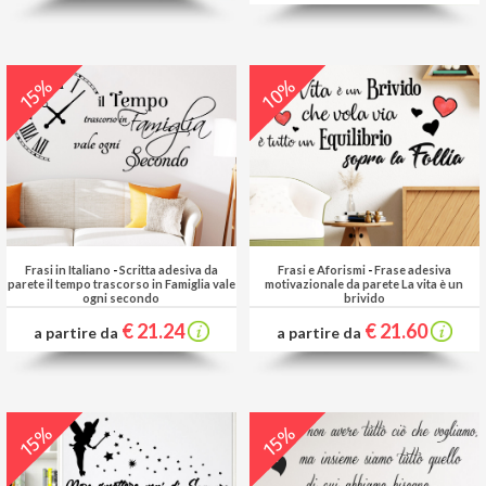
10%
15%
Frasi in Italiano
-
Scritta adesiva da
Frasi e Aforismi
-
Frase adesiva
parete il tempo trascorso in Famiglia vale
motivazionale da parete La vita è un
ogni secondo
brivido
€ 21.24
€ 21.60
a partire da
a partire da
15%
15%