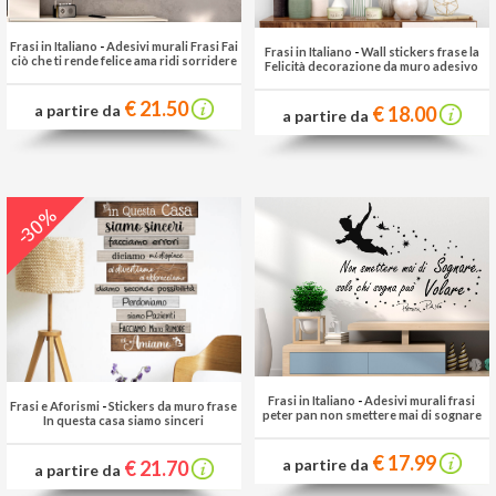
Frasi in Italiano
-
Adesivi murali Frasi Fai
Frasi in Italiano
-
Wall stickers frase la
ciò che ti rende felice ama ridi sorridere
Felicità decorazione da muro adesivo
€ 21.50
a partire da
€ 18.00
a partire da
-30%
Frasi in Italiano
-
Adesivi murali frasi
Frasi e Aforismi
-
Stickers da muro frase
peter pan non smettere mai di sognare
In questa casa siamo sinceri
€ 17.99
a partire da
€ 21.70
a partire da