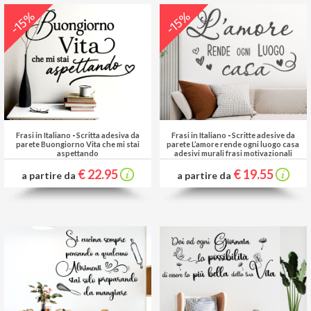
-15%
-15%
Frasi in Italiano
-
Scritta adesiva da
Frasi in Italiano
-
Scritte adesive da
parete Buongiorno Vita che mi stai
parete L’amore rende ogni luogo casa
aspettando
adesivi murali frasi motivazionali
€ 22.95
€ 19.55
a partire da
a partire da