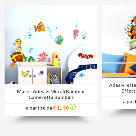
Adesivi eff
Effett
Mare
-
Adesivi Murali Bambini
Cameretta Bambini
a par
a partire da
€ 11.90