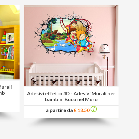
Murali
mb
Adesivi effetto 3D
-
Adesivi Murali per
bambini Buco nel Muro
a partire da
€ 13.50