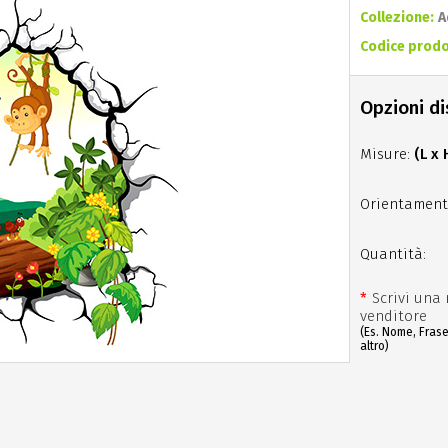
Collezione:
A
Codice prodo
Opzioni di
Misure:
(L x 
Orientament
Quantità:
*
Scrivi una 
venditore
(Es. Nome, Fras
altro)