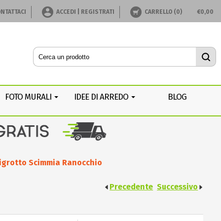
NTATTACI
ACCEDI | REGISTRATI
CARRELLO (
0
)
€
0,00
FOTO MURALI
IDEE DI ARREDO
BLOG
Tigrotto Scimmia Ranocchio
Precedente
Successivo