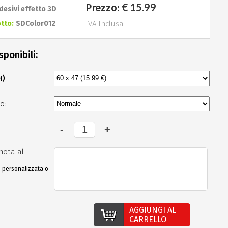
€ 15.99
Prezzo:
desivi effetto 3D
tto:
SDColor012
IVA Inclusa
sponibili:
H)
o:
nota al
e personalizzata o
AGGIUNGI AL
CARRELLO