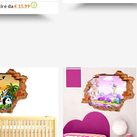
tire da
€ 15.99