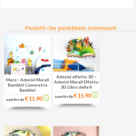
Prodotti che potrebbero interessarti
Adesivi effetto 3D
-
Mare
-
Adesivi Murali
Adesivi Murali Effetto
Bambini Cameretta
3D Libro delle fi
Bambini
€ 15.90
a partire da
€ 11.90
a partire da