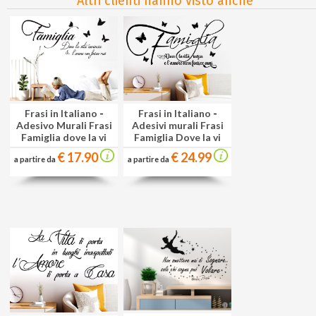
Altri clienti hanno visto anche
Frasi in Italiano
-
Frasi in Italiano
-
Adesivo Murali Frasi
Adesivi murali Frasi
Famiglia dove la vi
Famiglia Dove la vi
€ 17.90
€ 24.99
a partire da
a partire da