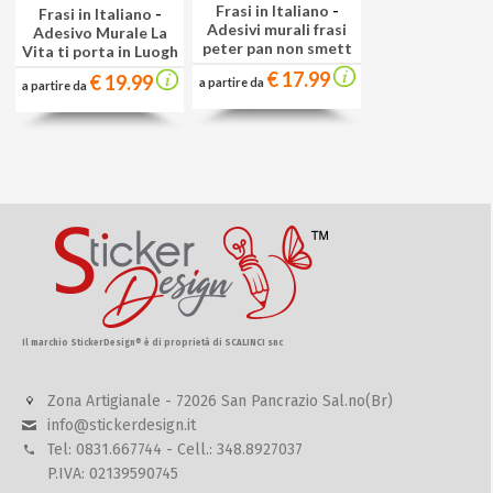
Frasi in Italiano
-
Frasi in Italiano
-
Adesivi murali frasi
Adesivo Murale La
peter pan non smett
Vita ti porta in Luogh
€ 17.99
€ 19.99
a partire da
a partire da
Il marchio StickerDesign® è di proprietà di SCALINCI snc
Zona Artigianale - 72026 San Pancrazio Sal.no(Br)
info@stickerdesign.it
Tel: 0831.667744 - Cell.: 348.8927037
P.IVA: 02139590745