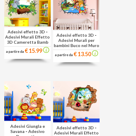
Adesivi effetto 3D
-
Adesivi effetto 3D
-
Adesivi Murali Effetto
Adesivi Murali per
3D Cameretta Bamb
bambini Buco nel Muro
€ 15.99
a partire da
€ 13.50
a partire da
Adesivi Giungla e
Adesivi effetto 3D
-
Savana
-
Adesivo
Adesivi Murali Effetto