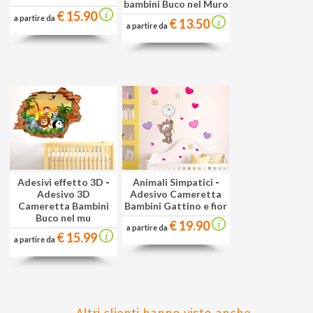
bambini Buco nel Muro
€ 15.90
a partire da
€ 13.50
a partire da
Adesivi effetto 3D
-
Animali Simpatici
-
Adesivo 3D
Adesivo Cameretta
Cameretta Bambini
Bambini Gattino e fior
Buco nel mu
€ 19.90
a partire da
€ 15.99
a partire da