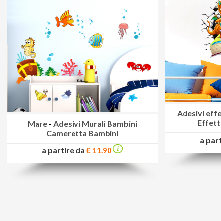
Adesivi eff
Effett
Mare
-
Adesivi Murali Bambini
Cameretta Bambini
a par
a partire da
€ 11.90