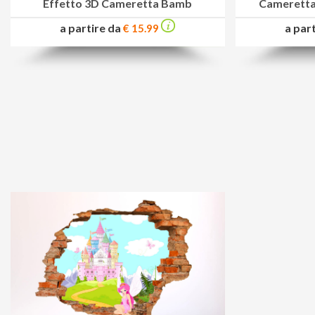
Effetto 3D Cameretta Bamb
Cameretta
a partire da
a par
€ 15.99