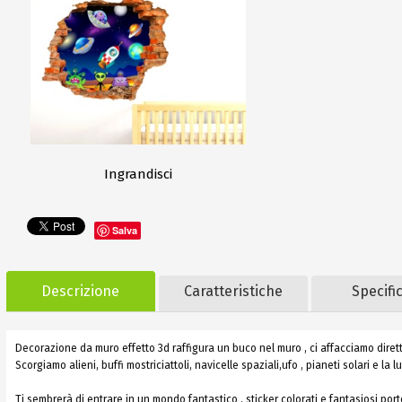
Ingrandisci
Salva
Descrizione
Caratteristiche
Specifi
Decorazione da muro effetto 3d raffigura un buco nel muro , ci affacciamo diret
Scorgiamo alieni, buffi mostriciattoli, navicelle spaziali,ufo , pianeti solari e la l
Ti sembrerà di entrare in un mondo fantastico , sticker colorati e fantasiosi po