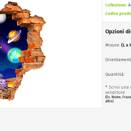
Collezione:
A
Codice prodo
Opzioni di
Misure:
(L x 
Orientament
Quantità:
*
Scrivi una 
venditore
(Es. Nome, Fras
altro)