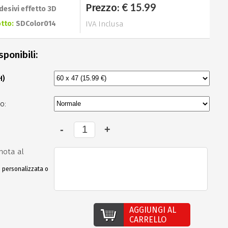
€ 15.99
Prezzo:
desivi effetto 3D
tto:
SDColor014
IVA Inclusa
sponibili:
H)
o:
nota al
e personalizzata o
AGGIUNGI AL
CARRELLO