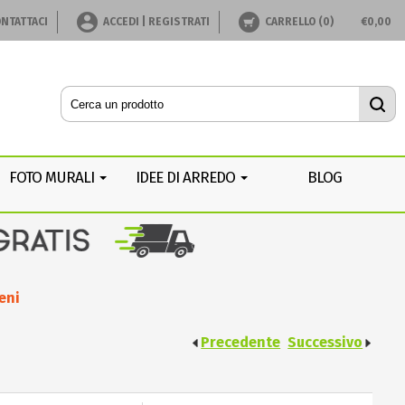
NTATTACI
ACCEDI | REGISTRATI
CARRELLO (
0
)
€
0,00
FOTO MURALI
IDEE DI ARREDO
BLOG
eni
Precedente
Successivo