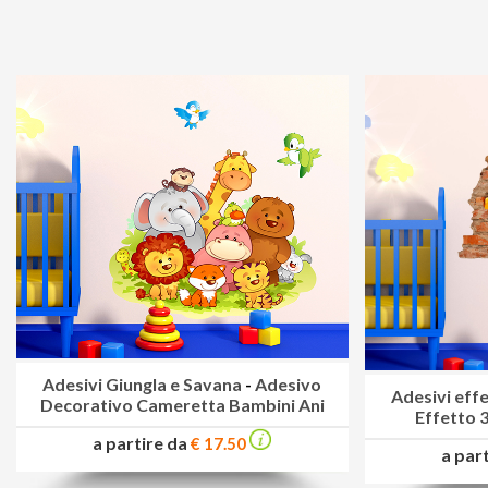
Adesivi Giungla e Savana
-
Adesivo
Adesivi eff
Decorativo Cameretta Bambini Ani
Effetto
a partire da
€ 17.50
a par