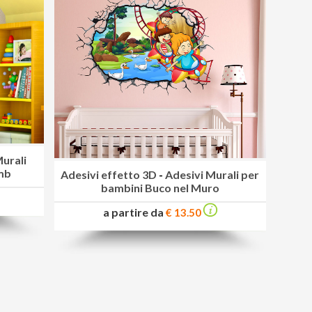
Murali
mb
Adesivi effetto 3D
-
Adesivi Murali per
bambini Buco nel Muro
a partire da
€ 13.50