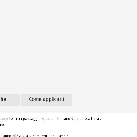
che
Come applicarli
tamente in un paesaggio spaziale, lontano dal pianeta terra .
una.
rteranno allegria alla cameretta dei bambini