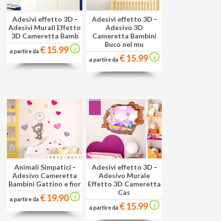
Adesivi effetto 3D
-
Adesivi effetto 3D
-
Adesivi Murali Effetto
Adesivo 3D
3D Cameretta Bamb
Cameretta Bambini
Buco nel mu
€ 15.99
a partire da
€ 15.99
a partire da
Animali Simpatici
-
Adesivi effetto 3D
-
Adesivo Cameretta
Adesivo Murale
Bambini Gattino e fior
Effetto 3D Cameretta
Cas
€ 19.90
a partire da
€ 15.99
a partire da