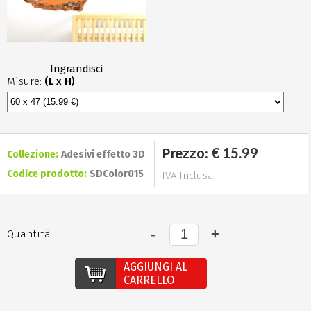
Ingrandisci
Misure:
(L x H)
€ 15.99
Prezzo:
Collezione:
Adesivi effetto 3D
Codice prodotto:
SDColor015
IVA Inclusa
Quantità:
AGGIUNGI AL
CARRELLO