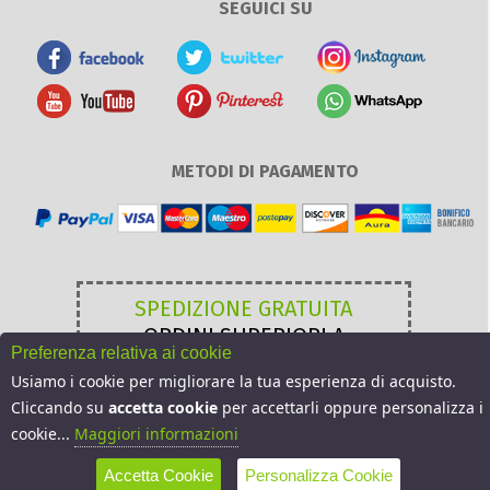
SEGUICI SU
METODI DI PAGAMENTO
SPEDIZIONE GRATUITA
ORDINI SUPERIORI A
Preferenza relativa ai cookie
49,00 €
Usiamo i cookie per migliorare la tua esperienza di acquisto.
Cliccando su
accetta cookie
per accettarli oppure personalizza i
cookie...
Maggiori informazioni
Accetta Cookie
Personalizza Cookie
Sito realizzato da Arkosoft