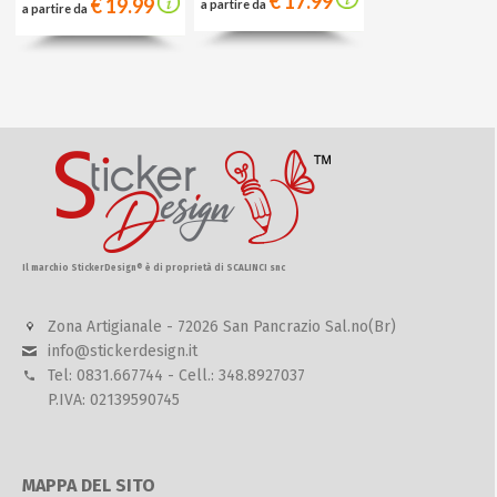
€ 17.99
€ 19.99
a partire da
a partire da
Il marchio StickerDesign® è di proprietà di SCALINCI snc
Zona Artigianale - 72026 San Pancrazio Sal.no(Br)
info@stickerdesign.it
Tel: 0831.667744 - Cell.: 348.8927037
P.IVA: 02139590745
MAPPA DEL SITO