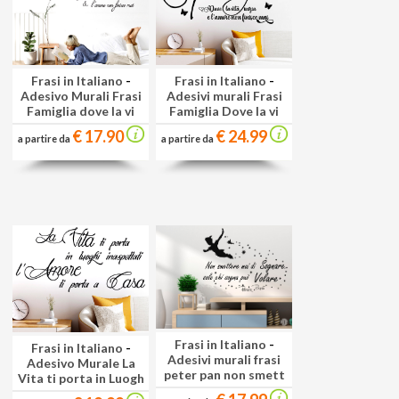
Frasi in Italiano
-
Frasi in Italiano
-
Adesivo Murali Frasi
Adesivi murali Frasi
Famiglia dove la vi
Famiglia Dove la vi
€ 17.90
€ 24.99
a partire da
a partire da
Frasi in Italiano
-
Frasi in Italiano
-
Adesivi murali frasi
Adesivo Murale La
peter pan non smett
Vita ti porta in Luogh