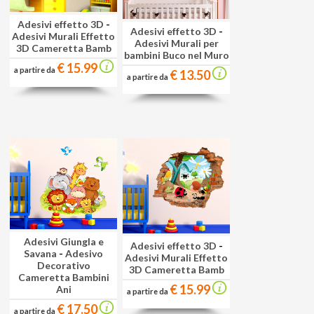
Adesivi effetto 3D
-
Adesivi effetto 3D
-
Adesivi Murali Effetto
Adesivi Murali per
3D Cameretta Bamb
bambini Buco nel Muro
€ 15.99
a partire da
€ 13.50
a partire da
Adesivi Giungla e
Adesivi effetto 3D
-
Savana
-
Adesivo
Adesivi Murali Effetto
Decorativo
3D Cameretta Bamb
Cameretta Bambini
€ 15.99
Ani
a partire da
€ 17.50
a partire da