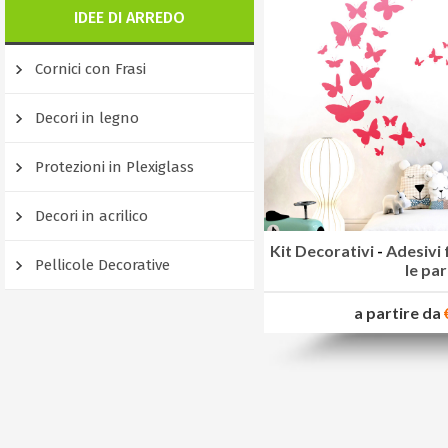
IDEE DI ARREDO
Cornici con Frasi
Decori in legno
Protezioni in Plexiglass
Decori in acrilico
Kit Decorativi
-
Adesivi 
Pellicole Decorative
le par
a partire da