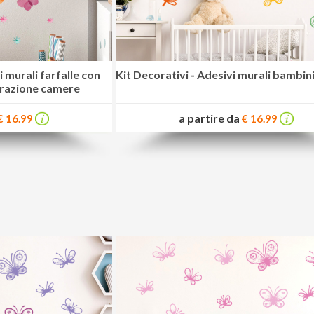
 murali farfalle con
Kit Decorativi
-
Adesivi murali bambini
orazione camere
a partire da
€ 16.99
€ 16.99