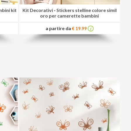
bini kit
Kit Decorativi
-
Stickers stelline colore simil
oro per camerette bambini
a partire da
€ 19.99