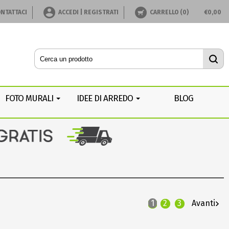
NTATTACI
ACCEDI | REGISTRATI
CARRELLO (
0
)
€
0,00
FOTO MURALI
IDEE DI ARREDO
BLOG
1
2
3
Avanti