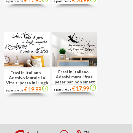
€ 17.90
€ 24.99
a partire da
a partire da
Frasi in Italiano
-
Frasi in Italiano
-
Adesivi murali frasi
Adesivo Murale La
peter pan non smett
Vita ti porta in Luogh
€ 17.99
€ 19.99
a partire da
a partire da