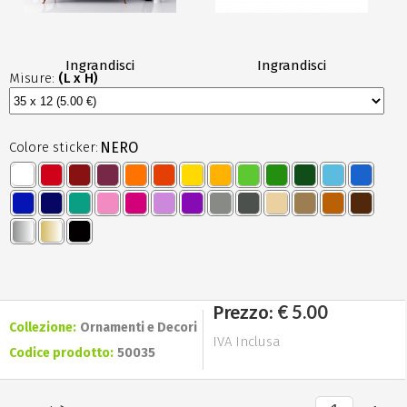
Ingrandisci
Ingrandisci
Misure:
(L x H)
Colore sticker:
NERO
€ 5.00
Prezzo:
Collezione:
Ornamenti e Decori
IVA Inclusa
Codice prodotto:
50035