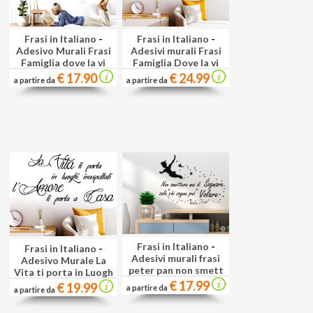
Frasi in Italiano
-
Frasi in Italiano
-
Adesivo Murali Frasi
Adesivi murali Frasi
Famiglia dove la vi
Famiglia Dove la vi
€ 17.90
€ 24.99
a partire da
a partire da
Frasi in Italiano
-
Frasi in Italiano
-
Adesivi murali frasi
Adesivo Murale La
peter pan non smett
Vita ti porta in Luogh
€ 17.99
€ 19.99
a partire da
a partire da