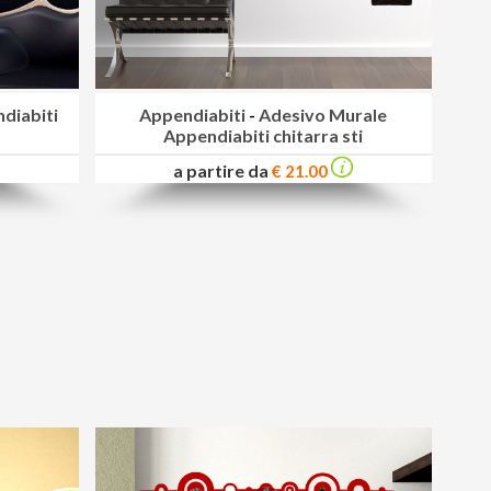
diabiti
Appendiabiti
-
Adesivo Murale
Appendiabiti chitarra sti
a partire da
€ 21.00