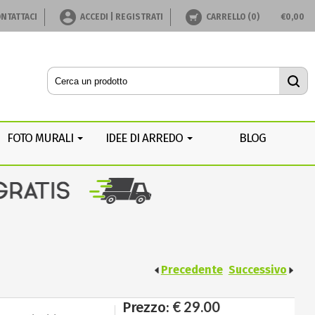
NTATTACI
ACCEDI | REGISTRATI
CARRELLO (
0
)
€
0,00
FOTO MURALI
IDEE DI ARREDO
BLOG
Precedente
Successivo
€ 29.00
Prezzo: