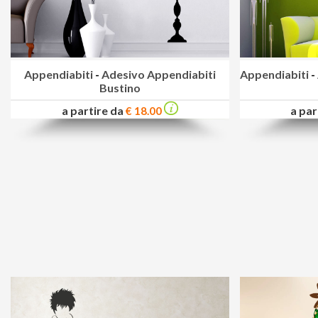
Appendiabiti
-
Adesivo Appendiabiti
Appendiabiti
-
Bustino
a partire da
a par
€ 18.00