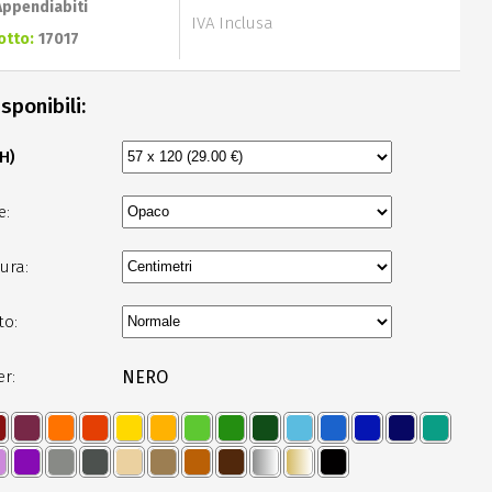
Appendiabiti
IVA Inclusa
otto:
17017
sponibili:
 H)
e:
ura:
to:
er:
NERO