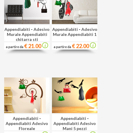
Appendiabiti
-
Adesivo
Appendiabiti
-
Adesivo
Murale Appendiabiti
Murale Appendiabiti 1
chitarra sti
€ 21.00
€ 22.00
a partire da
a partire da
Appendiabiti
-
Appendiabiti
-
Appendiabiti Adesivo
Appendiabiti Adesivo
Floreale
Mani 5 pezzi