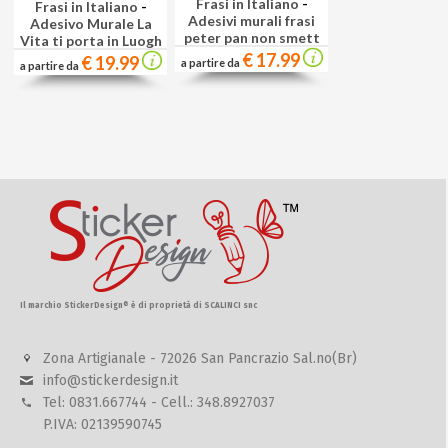
Frasi in Italiano
-
Frasi in Italiano
-
Adesivi murali frasi
Adesivo Murale La
peter pan non smett
Vita ti porta in Luogh
€ 17.99
€ 19.99
a partire da
a partire da
Il marchio StickerDesign® è di proprietà di SCALINCI snc
Zona Artigianale - 72026 San Pancrazio Sal.no(Br)
info@stickerdesign.it
Tel: 0831.667744 - Cell.: 348.8927037
P.IVA: 02139590745