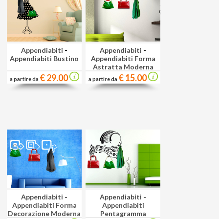
Appendiabiti
-
Appendiabiti
-
Appendiabiti Bustino
Appendiabiti Forma
Astratta Moderna
€ 29.00
€ 15.00
a partire da
a partire da
Appendiabiti
-
Appendiabiti
-
Appendiabiti Forma
Appendiabiti
Decorazione Moderna
Pentagramma