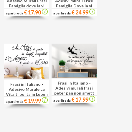
Adesivo Murali Frasi
Adesivi murali Frasi
Famiglia dove la vi
Famiglia Dove la vi
€ 17.90
€ 24.99
a partire da
a partire da
Frasi in Italiano
-
Frasi in Italiano
-
Adesivi murali frasi
Adesivo Murale La
peter pan non smett
Vita ti porta in Luogh
€ 17.99
€ 19.99
a partire da
a partire da