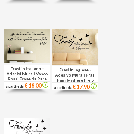
Frasi in Italiano
-
Frasi in Inglese
-
Adesivi Murali Vasco
Adesivo Murali Frasi
Rossi Frase da Pare
Family where life b
€ 18.00
€ 17.90
a partire da
a partire da