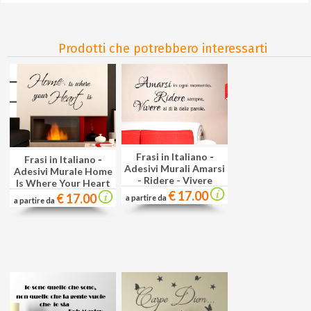
Prodotti che potrebbero interessarti
Frasi in Italiano
-
Frasi in Italiano
-
Adesivi Murali Amarsi
Adesivi Murale Home
- Ridere - Vivere
Is Where Your Heart
€ 17.00
€ 17.00
a partire da
a partire da