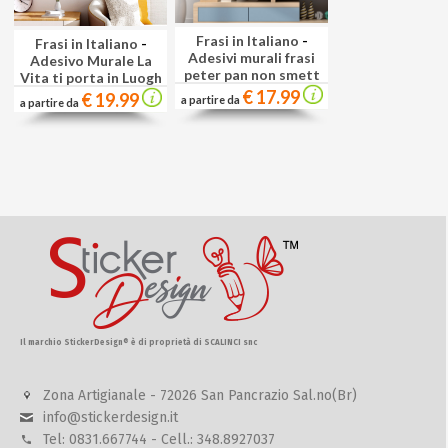
Frasi in Italiano
-
Frasi in Italiano
-
Adesivi murali frasi
Adesivo Murale La
peter pan non smett
Vita ti porta in Luogh
€ 17.99
€ 19.99
a partire da
a partire da
Il marchio StickerDesign® è di proprietà di SCALINCI snc
Zona Artigianale - 72026 San Pancrazio Sal.no(Br)
info@stickerdesign.it
Tel: 0831.667744 - Cell.: 348.8927037