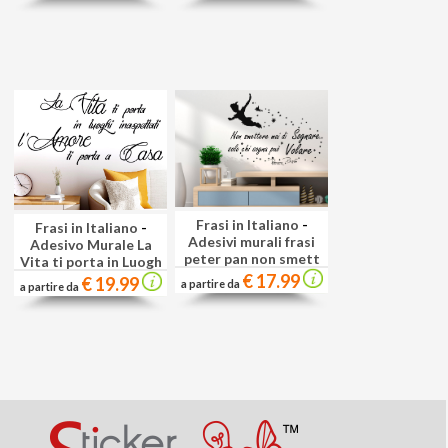
Frasi in Italiano
-
Frasi in Italiano
-
Adesivi murali frasi
Adesivo Murale La
peter pan non smett
Vita ti porta in Luogh
€ 17.99
€ 19.99
a partire da
a partire da