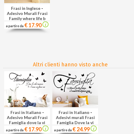
Frasi in Inglese
-
Adesivo Murali Frasi
Family where life b
€ 17.90
a partire da
Altri clienti hanno visto anche
Frasi in Italiano
-
Frasi in Italiano
-
Adesivo Murali Frasi
Adesivi murali Frasi
Famiglia dove la vi
Famiglia Dove la vi
€ 17.90
€ 24.99
a partire da
a partire da