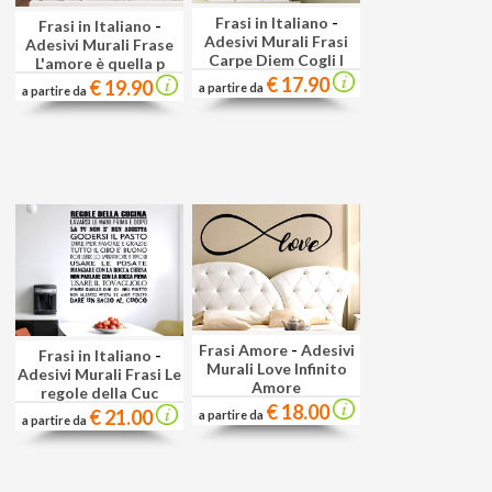
Frasi in Italiano
-
Frasi in Italiano
-
Adesivi Murali Frasi
Adesivi Murali Frase
Carpe Diem Cogli l
L'amore è quella p
€ 17.90
€ 19.90
a partire da
a partire da
Frasi Amore
-
Adesivi
Frasi in Italiano
-
Murali Love Infinito
Adesivi Murali Frasi Le
Amore
regole della Cuc
€ 18.00
€ 21.00
a partire da
a partire da