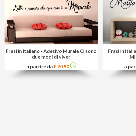
Frasi in Italiano
-
Adesivo Murale Ci sono
Frasi in Ital
due modi di viver
Mi
a partire da
a par
€ 20.90