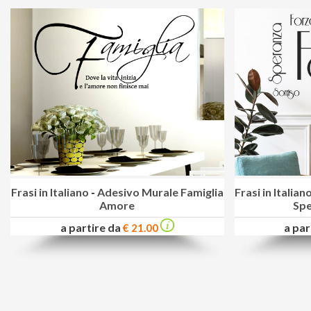
Frasi in Italiano
-
Adesivo Murale Famiglia
Frasi in Italian
Amore
Spe
a partire da
a par
€ 21.00