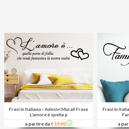
Frasi in Italiano
-
Adesivi Murali Frase
Frasi in Ital
L'amore è quella p
Fam
a partire da
a par
€ 19.90