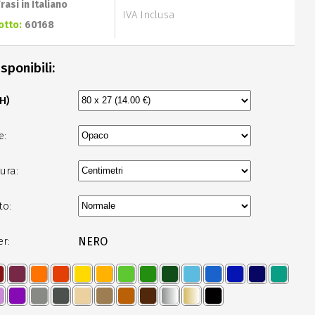
Frasi in Italiano
IVA Inclusa
otto:
60168
sponibili:
 H)
e:
ura:
to:
er:
NERO