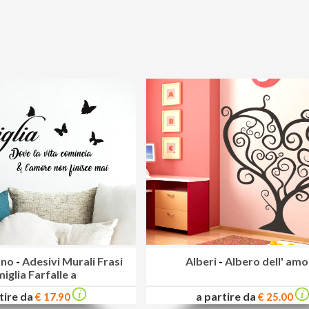
iano
-
Adesivi Murali Frasi
Alberi
-
Albero dell' amo
iglia Farfalle a
tire da
a partire da
€ 17.90
€ 25.00