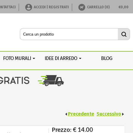
NTATTACI
ACCEDI | REGISTRATI
CARRELLO (
0
)
€
0,00
FOTO MURALI
IDEE DI ARREDO
BLOG
Precedente
Successivo
€ 14.00
Prezzo: