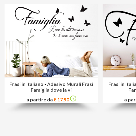
Frasi in Italiano
-
Adesivo Murali Frasi
Frasi in Ital
Famiglia dove la vi
Fam
a partire da
a par
€ 17.90