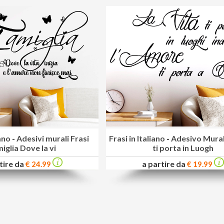
iano
-
Adesivi murali Frasi
Frasi in Italiano
-
Adesivo Mural
iglia Dove la vi
ti porta in Luogh
tire da
a partire da
€ 24.99
€ 19.99