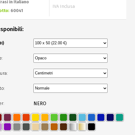
Frasi in Italiano
IVA Inclusa
otto:
60041
sponibili:
 H)
e:
ura:
to:
er:
NERO