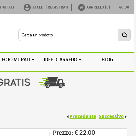
TATTACI
ACCEDI | REGISTRATI
CARRELLO (
0
)
€
0,00
FOTO MURALI
IDEE DI ARREDO
BLOG
Precedente
Successivo
€ 22.00
Prezzo: