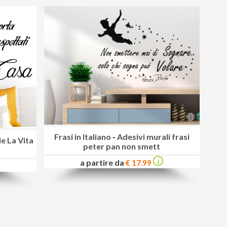
Frasi in Italiano
-
Adesivi murali frasi
e La Vita
peter pan non smett
a partire da
€ 17.99