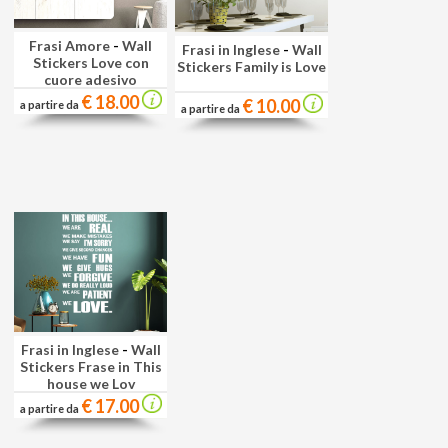
Frasi Amore
-
Wall
Frasi in Inglese
-
Wall
Stickers Love con
Stickers Family is Love
cuore adesivo
€ 18.00
€ 10.00
a partire da
a partire da
Frasi in Inglese
-
Wall
Stickers Frase in This
house we Lov
€ 17.00
a partire da