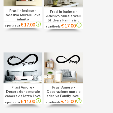
Frasi in Inglese
-
Frasi in Inglese
-
Adesivo Murale Love
Adesivo Murale Wall
infinito
Stickers Family is L
€ 17.00
€ 17.00
a partire da
a partire da
Frasi Amore
-
Frasi Amore
-
Decorazione murale
Decorazione murale
camera da letto Love
adesiva Family love i
€ 11.00
€ 15.00
a partire da
a partire da