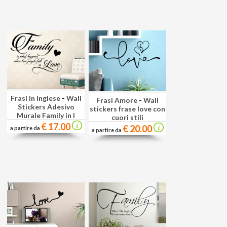
Frasi in Inglese
-
Wall
Frasi Amore
-
Wall
Stickers Adesivo
stickers frase love con
Murale Family in l
cuori stili
€ 17.00
€ 20.00
a partire da
a partire da