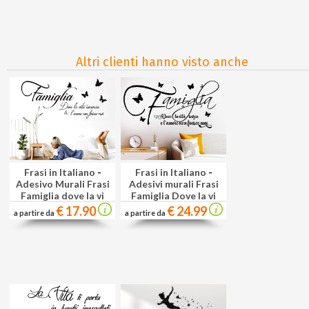
Altri clienti hanno visto anche
Frasi in Italiano
-
Frasi in Italiano
-
Adesivo Murali Frasi
Adesivi murali Frasi
Famiglia dove la vi
Famiglia Dove la vi
€ 17.90
€ 24.99
a partire da
a partire da