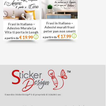
Frasi in Italiano
-
Frasi in Italiano
-
Adesivi murali frasi
Adesivo Murale La
peter pan non smett
Vita ti porta in Luogh
€ 17.99
€ 19.99
a partire da
a partire da
Il marchio StickerDesign® è di proprietà di SCALINCI snc