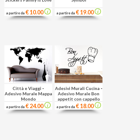
€ 10.00
€ 19.00
a partire da
a partire da
Città e Viaggi
-
Adesivi Murali Cucina
-
Adesivo Murale Mappa
Adesivo Murale Bon
Mondo
appetit con cappello
€ 24.00
€ 18.00
a partire da
a partire da