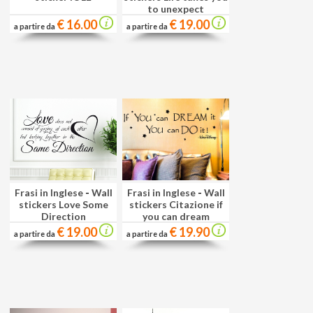
to unexpect
€ 16.00
€ 19.00
a partire da
a partire da
Frasi in Inglese
-
Wall
Frasi in Inglese
-
Wall
stickers Love Some
stickers Citazione if
Direction
you can dream
€ 19.00
€ 19.90
a partire da
a partire da