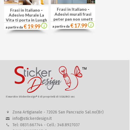
Frasi in Italiano
-
Frasi in Italiano
-
Adesivi murali frasi
Adesivo Murale La
peter pan non smett
Vita ti porta in Luogh
€ 17.99
€ 19.99
a partire da
a partire da
Il marchio StickerDesign® è di proprietà di SCALINCI snc
Zona Artigianale - 72026 San Pancrazio Sal.no(Br)
info@stickerdesign.it
Tel: 0831.667744 - Cell.: 348.8927037