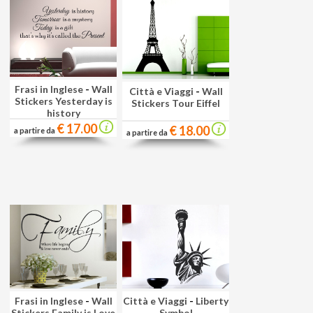
Frasi in Inglese
-
Wall
Città e Viaggi
-
Wall
Stickers Yesterday is
Stickers Tour Eiffel
history
€ 17.00
€ 18.00
a partire da
a partire da
Frasi in Inglese
-
Wall
Città e Viaggi
-
Liberty
Stickers Family is Love
Symbol