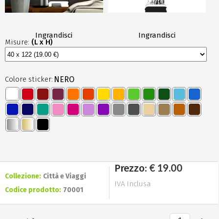
Ingrandisci
Ingrandisci
Misure:
(L x H)
Colore sticker:
NERO
€ 19.00
Prezzo:
Collezione:
Città e Viaggi
IVA Inclusa
Codice prodotto:
70001