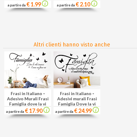
€ 1.99
€ 2.10
a partire da
a partire da
Altri clienti hanno visto anche
Frasi in Italiano
-
Frasi in Italiano
-
Adesivo Murali Frasi
Adesivi murali Frasi
Famiglia dove la vi
Famiglia Dove la vi
€ 17.90
€ 24.99
a partire da
a partire da