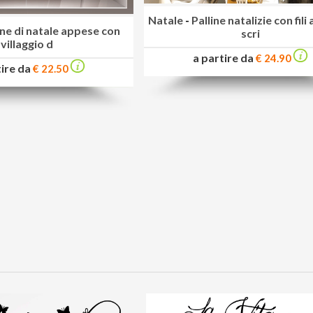
Natale
-
Palline natalizie con fili
ine di natale appese con
scri
villaggio d
a partire da
€ 24.90
tire da
€ 22.50