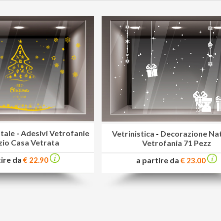
tale
-
Adesivi Vetrofanie
Vetrinistica
-
Decorazione Nat
io Casa Vetrata
Vetrofania 71 Pezz
tire da
a partire da
€ 22.90
€ 23.00