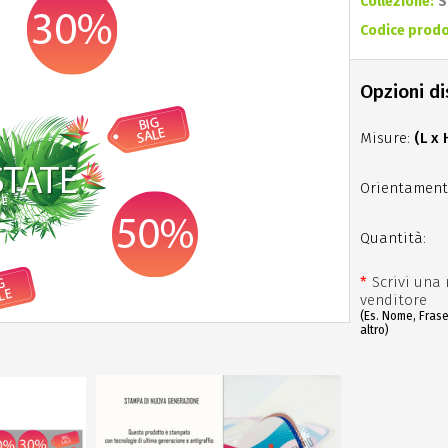
Collezione:
S
Codice prodo
Opzioni di
Misure:
(L x 
Orientament
Quantità:
*
Scrivi una 
venditore
(Es. Nome, Fras
altro)