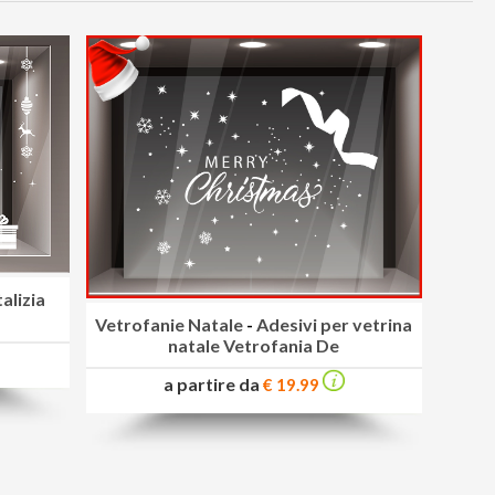
alizia
Vetrofanie Natale
-
Adesivi per vetrina
natale Vetrofania De
a partire da
€ 19.99