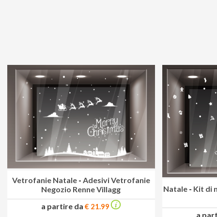
Vetrofanie Natale
-
Adesivi Vetrofanie
Natale
-
Kit di
Negozio Renne Villagg
a partire da
€ 21.99
a par