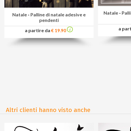
Natale
-
Pall
Natale
-
Palline di natale adesive e
pendenti
a par
a partire da
€ 19.90
Altri clienti hanno visto anche