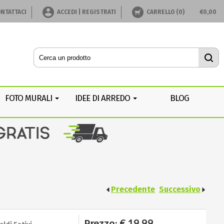
NTATTACI
ACCEDI | REGISTRATI
CARRELLO (
0
)
€
0,00
FOTO MURALI
IDEE DI ARREDO
BLOG
Precedente
Successivo
€ 19.99
Prezzo: