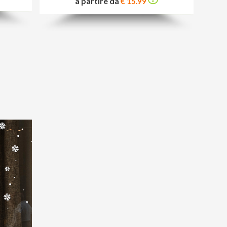
a partire da
€ 15.99