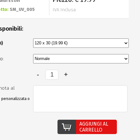
aldi Estivi
tto:
SM_UV_005
IVA Inclusa
sponibili:
H)
o:
nota al
e personalizzata o
AGGIUNGI AL
CARRELLO