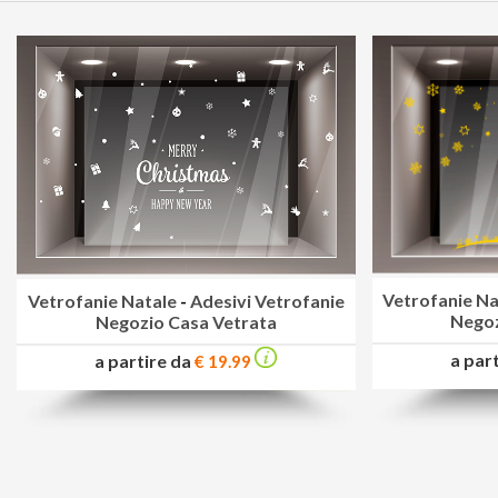
Vetrofanie Na
Vetrofanie Natale
-
Adesivi Vetrofanie
Negoz
Negozio Casa Vetrata
a par
a partire da
€ 19.99