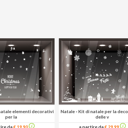
 natale elementi decorativi
Natale
-
Kit di natale per la dec
per la
delle v
tire da
a partire da
€ 19.90
€ 29.99