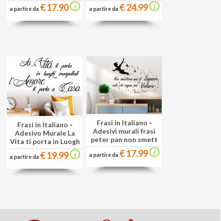
€ 17.90
€ 24.99
a partire da
a partire da
Frasi in Italiano
-
Frasi in Italiano
-
Adesivi murali frasi
Adesivo Murale La
peter pan non smett
Vita ti porta in Luogh
€ 17.99
€ 19.99
a partire da
a partire da