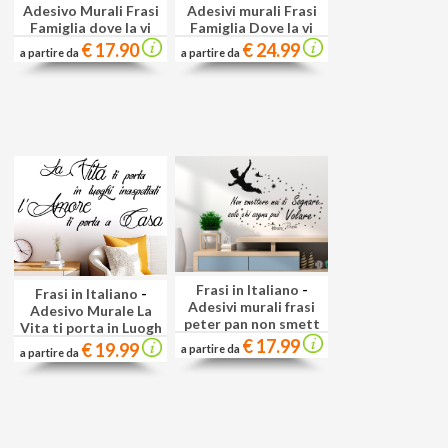
Adesivo Murali Frasi
Adesivi murali Frasi
Famiglia dove la vi
Famiglia Dove la vi
€ 17.90
€ 24.99
a partire da
a partire da
Frasi in Italiano
-
Frasi in Italiano
-
Adesivi murali frasi
Adesivo Murale La
peter pan non smett
Vita ti porta in Luogh
€ 17.99
€ 19.99
a partire da
a partire da