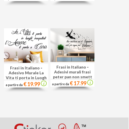
Frasi in Italiano
-
Frasi in Italiano
-
Adesivi murali frasi
Adesivo Murale La
peter pan non smett
Vita ti porta in Luogh
€ 17.99
€ 19.99
a partire da
a partire da