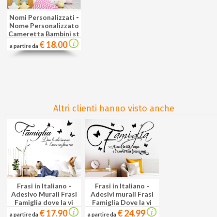
Nomi Personalizzati
-
Nome Personalizzato
Cameretta Bambini st
€ 18.00
a partire da
Altri clienti hanno visto anche
Frasi in Italiano
-
Frasi in Italiano
-
Adesivo Murali Frasi
Adesivi murali Frasi
Famiglia dove la vi
Famiglia Dove la vi
€ 17.90
€ 24.99
a partire da
a partire da