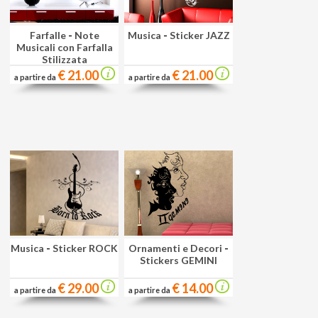
Farfalle
-
Note
Musica
-
Sticker JAZZ
Musicali con Farfalla
Stilizzata
€ 21.00
€ 21.00
a partire da
a partire da
Musica
-
Sticker ROCK
Ornamenti e Decori
-
Stickers GEMINI
€ 29.00
€ 14.00
a partire da
a partire da