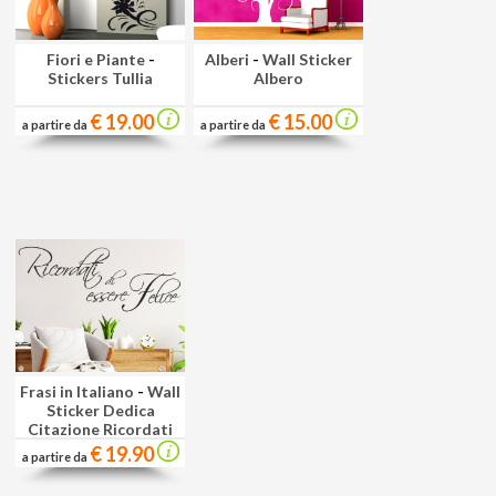
Fiori e Piante
-
Alberi
-
Wall Sticker
Stickers Tullia
Albero
€ 19.00
€ 15.00
a partire da
a partire da
Frasi in Italiano
-
Wall
Sticker Dedica
Citazione Ricordati
€ 19.90
a partire da