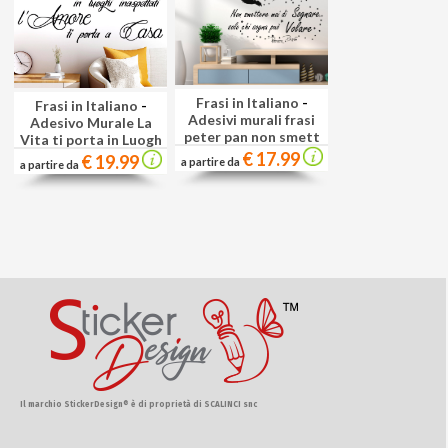
Frasi in Italiano
-
Frasi in Italiano
-
Adesivi murali frasi
Adesivo Murale La
peter pan non smett
Vita ti porta in Luogh
€ 17.99
€ 19.99
a partire da
a partire da
Il marchio StickerDesign® è di proprietà di SCALINCI snc