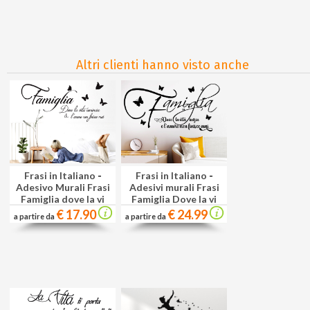
Altri clienti hanno visto anche
Frasi in Italiano
-
Frasi in Italiano
-
Adesivo Murali Frasi
Adesivi murali Frasi
Famiglia dove la vi
Famiglia Dove la vi
€ 17.90
€ 24.99
a partire da
a partire da