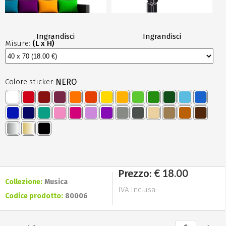
Ingrandisci
Ingrandisci
Misure:
(L x H)
Colore sticker:
NERO
€ 18.00
Prezzo:
Collezione:
Musica
IVA Inclusa
Codice prodotto:
80006