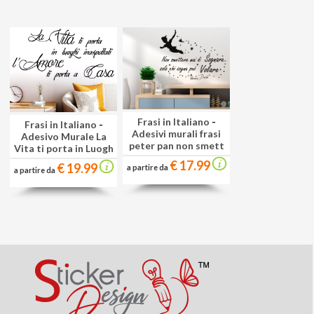
Frasi in Italiano
-
Frasi in Italiano
-
Adesivi murali frasi
Adesivo Murale La
peter pan non smett
Vita ti porta in Luogh
€ 17.99
€ 19.99
a partire da
a partire da