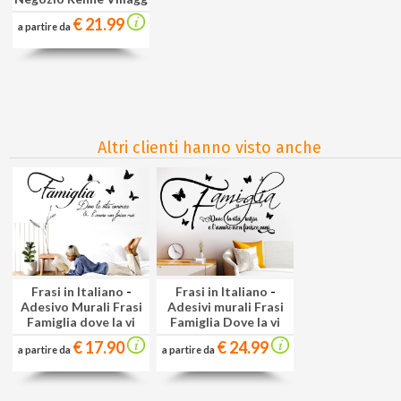
€ 21.99
a partire da
Altri clienti hanno visto anche
Frasi in Italiano
-
Frasi in Italiano
-
Adesivo Murali Frasi
Adesivi murali Frasi
Famiglia dove la vi
Famiglia Dove la vi
€ 17.90
€ 24.99
a partire da
a partire da