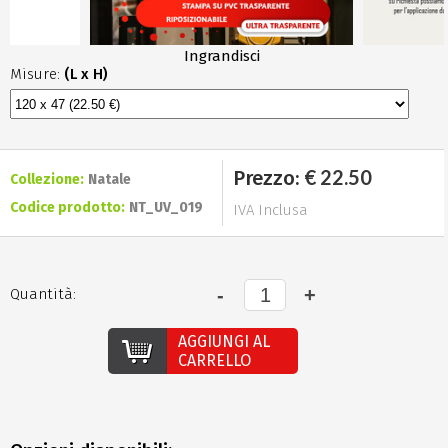
Ingrandisci
Misure:
(L x H)
€ 22.50
Prezzo:
Collezione:
Natale
Codice prodotto:
NT_UV_019
IVA Inclusa
Quantità:
AGGIUNGI AL
CARRELLO