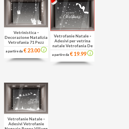
Vetrinistica
-
Vetrofanie Natale
-
Decorazione Natalizia
Adesivi per vetrina
Vetrofania 71 Pezz
natale Vetrofania De
€ 23.00
a partire da
€ 19.99
a partire da
Vetrofanie Natale
-
Adesivi Vetrofanie
Negozio Renne Villagg