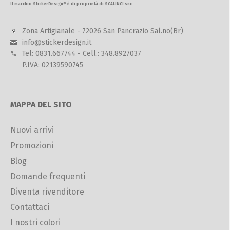
Il marchio StickerDesign® è di proprietà di SCALINCI snc
Zona Artigianale - 72026 San Pancrazio Sal.no(Br)
info@stickerdesign.it
Tel: 0831.667744 - Cell.: 348.8927037
P.IVA: 02139590745
MAPPA DEL SITO
Nuovi arrivi
Promozioni
Blog
Domande frequenti
Diventa rivenditore
Contattaci
I nostri colori