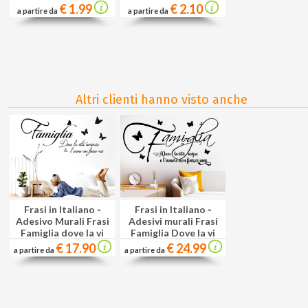
€ 1.99
€ 2.10
a partire da
a partire da
Altri clienti hanno visto anche
Frasi in Italiano
-
Frasi in Italiano
-
Adesivo Murali Frasi
Adesivi murali Frasi
Famiglia dove la vi
Famiglia Dove la vi
€ 17.90
€ 24.99
a partire da
a partire da