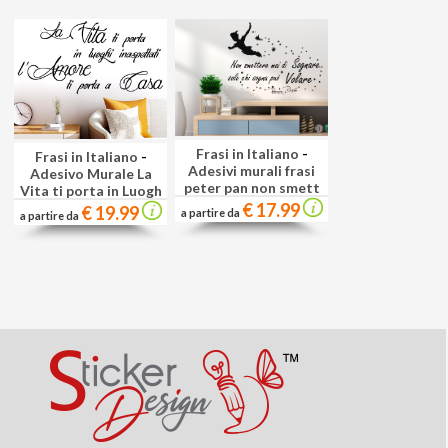
Frasi in Italiano
-
Frasi in Italiano
-
Adesivi murali frasi
Adesivo Murale La
peter pan non smett
Vita ti porta in Luogh
€ 17.99
€ 19.99
a partire da
a partire da