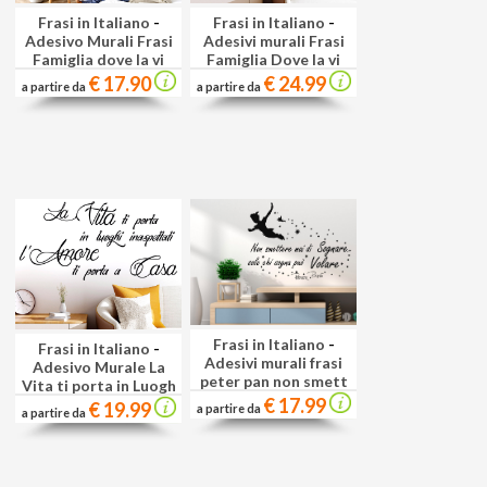
Frasi in Italiano
-
Frasi in Italiano
-
Adesivo Murali Frasi
Adesivi murali Frasi
Famiglia dove la vi
Famiglia Dove la vi
€ 17.90
€ 24.99
a partire da
a partire da
Frasi in Italiano
-
Frasi in Italiano
-
Adesivi murali frasi
Adesivo Murale La
peter pan non smett
Vita ti porta in Luogh
€ 17.99
€ 19.99
a partire da
a partire da