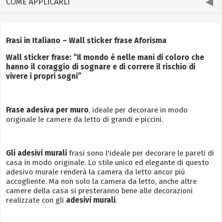
COME APPLICARLI
Frasi in Italiano – Wall sticker frase Aforisma
Wall sticker frase: “Il mondo è nelle mani di coloro che
hanno il coraggio di sognare e di correre il rischio di
vivere i propri sogni”
Frase adesiva per muro
, ideale per decorare in modo
originale le camere da letto di grandi e piccini.
Gli adesivi murali
frasi sono l'ideale per decorare le pareti di
casa in modo originale. Lo stile unico ed elegante di questo
adesivo murale renderà la camera da letto ancor più
accogliente. Ma non solo la camera da letto, anche altre
camere della casa si presteranno bene alle decorazioni
realizzate con gli
adesivi murali
.