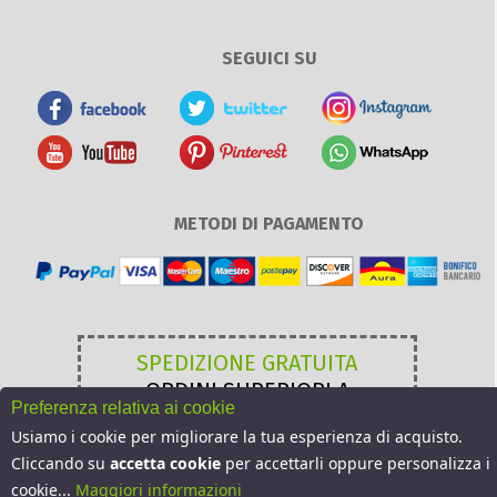
SEGUICI SU
METODI DI PAGAMENTO
SPEDIZIONE GRATUITA
ORDINI SUPERIORI A
Preferenza relativa ai cookie
49,00 €
Usiamo i cookie per migliorare la tua esperienza di acquisto.
Cliccando su
accetta cookie
per accettarli oppure personalizza i
cookie...
Maggiori informazioni