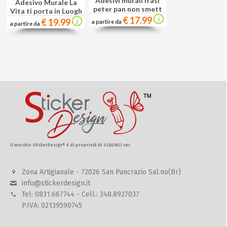
Adesivi murali frasi
Adesivo Murale La
peter pan non smett
Vita ti porta in Luogh
€ 17.99
€ 19.99
a partire da
a partire da
Il marchio StickerDesign® è di proprietà di SCALINCI snc
Zona Artigianale - 72026 San Pancrazio Sal.no(Br)
info@stickerdesign.it
Tel: 0831.667744 - Cell.: 348.8927037
P.IVA: 02139590745