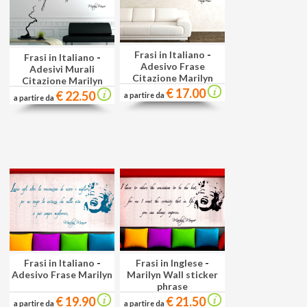
Frasi in Italiano
-
Frasi in Italiano
-
Adesivo Frase
Adesivi Murali
Citazione Marilyn
Citazione Marilyn
€ 17.00
€ 22.50
a partire da
a partire da
Frasi in Italiano
-
Frasi in Inglese
-
Adesivo Frase Marilyn
Marilyn Wall sticker
phrase
€ 19.90
€ 21.50
a partire da
a partire da