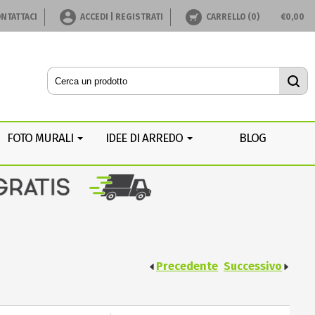
NTATTACI
ACCEDI | REGISTRATI
CARRELLO (
0
)
€
0,00
FOTO MURALI
IDEE DI ARREDO
BLOG
Precedente
Successivo