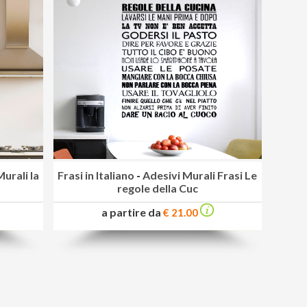
urali la
Frasi in Italiano
-
Adesivi Murali Frasi Le
regole della Cuc
a partire da
€ 21.00