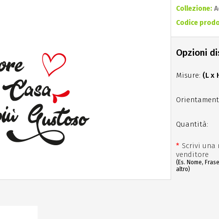
Collezione:
A
Codice prodo
Opzioni di
Misure:
(L x 
Orientament
Quantità:
*
Scrivi una 
venditore
(Es. Nome, Fras
altro)