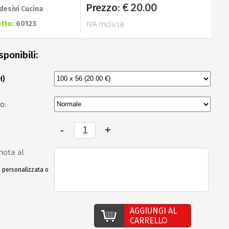
€ 20.00
Prezzo:
desivi Cucina
tto:
60123
IVA Inclusa
sponibili:
H)
o:
nota al
e personalizzata o
AGGIUNGI AL
CARRELLO