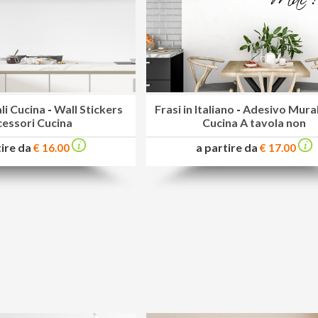
li Cucina
-
Wall Stickers
Frasi in Italiano
-
Adesivo Mura
essori Cucina
Cucina A tavola non
tire da
a partire da
€ 16.00
€ 17.00