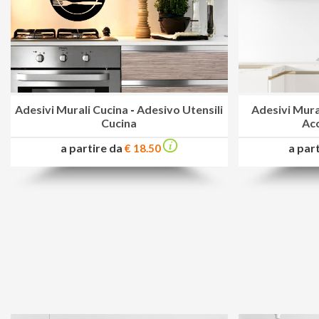
Adesivi Murali Cucina
-
Adesivo Utensili
Adesivi Mura
Cucina
Acc
a partire da
a par
€ 18.50