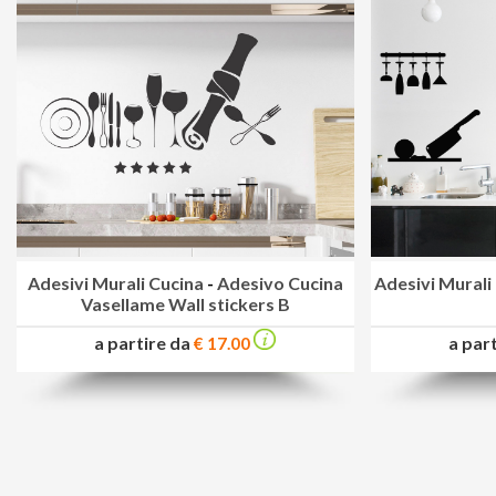
Adesivi Murali Cucina
-
Adesivo Cucina
Adesivi Murali
Vasellame Wall stickers B
a partire da
a par
€ 17.00