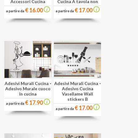
Accessori Cucina
Cucina A tavola non
€ 16.00
€ 17.00
a partire da
a partire da
Adesivi Murali Cucina
-
Adesivi Murali Cucina
-
Adesivo Murale cuoco
Adesivo Cucina
in cucina
Vasellame Wall
stickers B
€ 17.90
a partire da
€ 17.00
a partire da