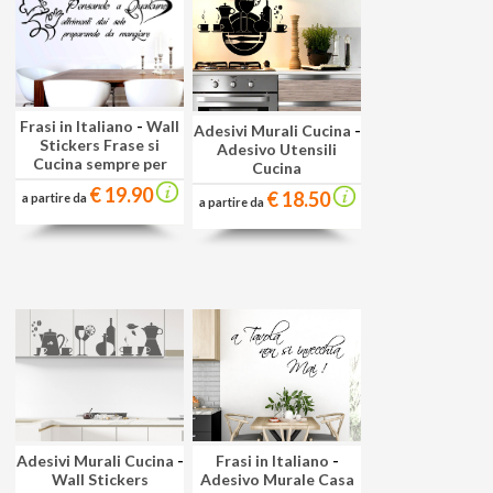
Frasi in Italiano
-
Wall
Adesivi Murali Cucina
-
Stickers Frase si
Adesivo Utensili
Cucina sempre per
Cucina
€ 19.90
€ 18.50
a partire da
a partire da
Adesivi Murali Cucina
-
Frasi in Italiano
-
Wall Stickers
Adesivo Murale Casa