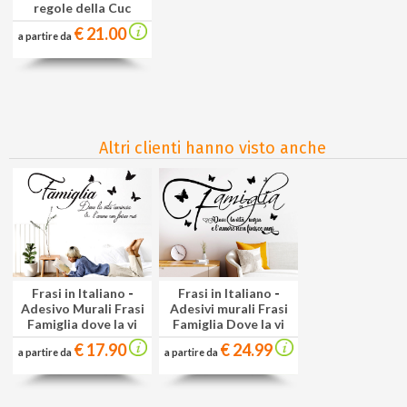
regole della Cuc
€ 21.00
a partire da
Altri clienti hanno visto anche
Frasi in Italiano
-
Frasi in Italiano
-
Adesivo Murali Frasi
Adesivi murali Frasi
Famiglia dove la vi
Famiglia Dove la vi
€ 17.90
€ 24.99
a partire da
a partire da