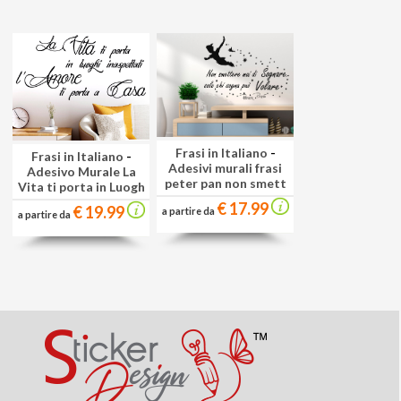
Frasi in Italiano
-
Frasi in Italiano
-
Adesivi murali frasi
Adesivo Murale La
peter pan non smett
Vita ti porta in Luogh
€ 17.99
€ 19.99
a partire da
a partire da