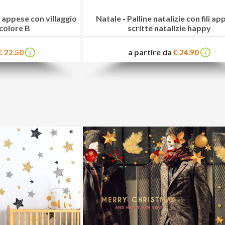
e appese con villaggio
Natale
-
Palline natalizie con fili ap
 colore B
scritte natalizie happy
a partire da
€ 22.50
€ 24.90