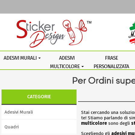
ADESIVI MURALI
ADESIVI
FRASE
MULTICOLORE
PERSONALIZZATA
CATEGORIE
Adesivi Murali
Stai cercando una soluzion
te! Stiamo parlando di sim
multicolore
sono degli
s
Quadri
Scegliendo gli
adesivi mur