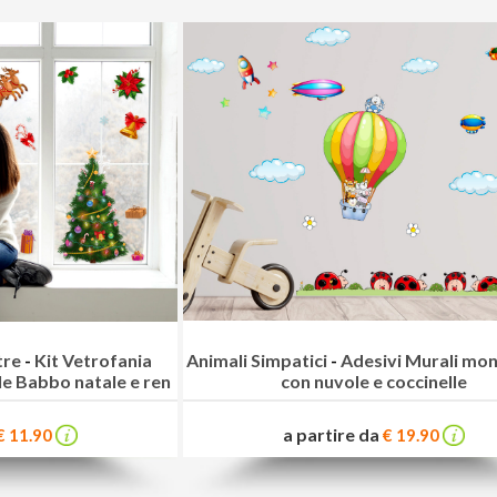
tre
-
Kit Vetrofania
Animali Simpatici
-
Adesivi Murali mon
le Babbo natale e ren
con nuvole e coccinelle
a partire da
€ 11.90
€ 19.90