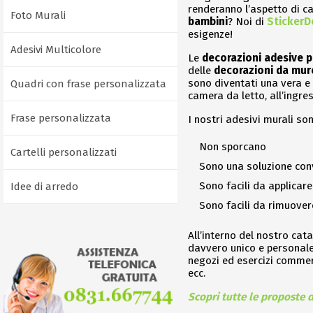
renderanno l’aspetto di ca
Foto Murali
bambini
? Noi di
StickerD
esigenze!
Adesivi Multicolore
Le
decorazioni adesive p
delle
decorazioni da mur
sono diventati una vera e 
Quadri con frase personalizzata
camera da letto, all’ingres
Frase personalizzata
I nostri adesivi murali son
Non sporcano
Cartelli personalizzati
Sono una soluzione conv
Sono facili da applicare
Idee di arredo
Sono facili da rimuover
All’interno del nostro cat
davvero unico e personale! 
negozi ed esercizi commerc
ecc.
Scopri tutte le proposte d