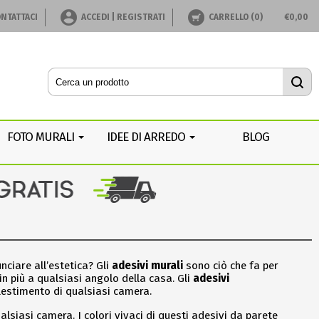
NTATTACI
ACCEDI | REGISTRATI
CARRELLO (
0
)
€
0,00
FOTO MURALI
IDEE DI ARREDO
BLOG
nciare all’estetica? Gli
adesivi murali
sono ciò che fa per
n più a qualsiasi angolo della casa. Gli
adesivi
allestimento di qualsiasi camera.
alsiasi camera. I colori vivaci di questi adesivi da parete