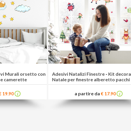
vi Murali orsetto con
Adesivi Natalizi Finestre
-
Kit decora
ne camerette
Natale per finestre alberetto pacch
a partire da
€ 19.90
€ 17.90