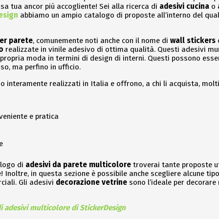
sa tua ancor più accogliente! Sei alla ricerca di
adesivi cucina
o
esign
abbiamo un ampio catalogo di proposte all’interno del quale 
er parete
, comunemente noti anche con il nome di
wall stickers
o
realizzate in vinile adesivo di ottima qualità. Questi adesivi mu
propria moda in termini di design di interni. Questi possono essere
so, ma perfino in ufficio.
o interamente realizzati in Italia e offrono, a chi li acquista, molt
eniente e pratica
e
alogo di
adesivi da parete multicolore
troverai tante proposte ut
Inoltre, in questa sezione è possibile anche scegliere alcune tipolo
iali. Gli adesivi
decorazione vetrine
sono l’ideale per decorare
i adesivi multicolore di StickerDesign