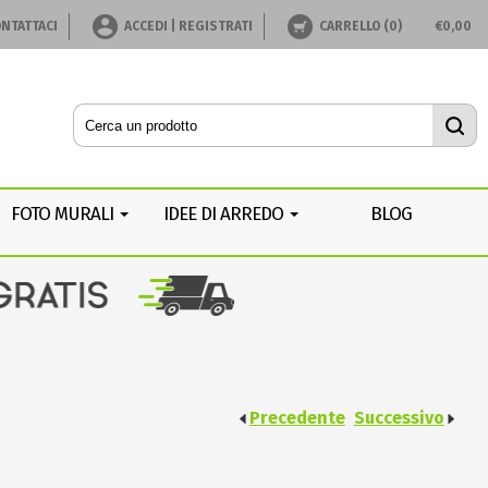
NTATTACI
ACCEDI | REGISTRATI
CARRELLO (
0
)
€
0,00
FOTO MURALI
IDEE DI ARREDO
BLOG
Precedente
Successivo