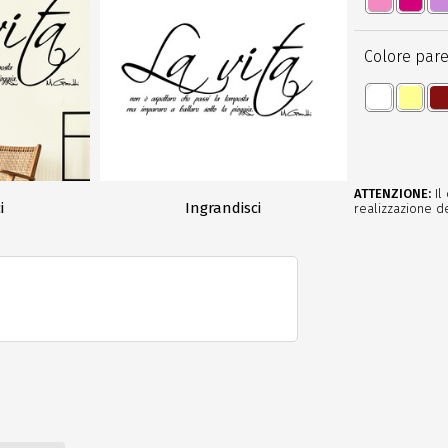
Colore pare
ATTENZIONE:
Il
i
Ingrandisci
realizzazione de