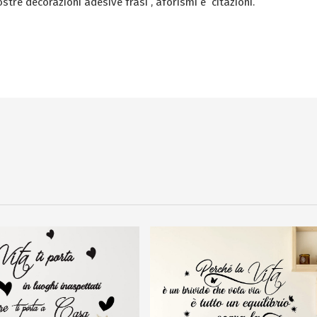
nostre decorazioni adesive frasi , aforismi e citazioni.