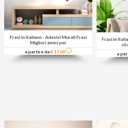
Frasi in Italiano
-
Adesivi Murali Frasi
Frasi in Ital
Migliori amici per
cit
a partire da
€ 17.00
a par