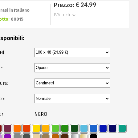
€ 24.99
Prezzo:
Frasi in Italiano
IVA Inclusa
otto:
60015
sponibili:
 H)
e:
ura:
to:
er:
NERO