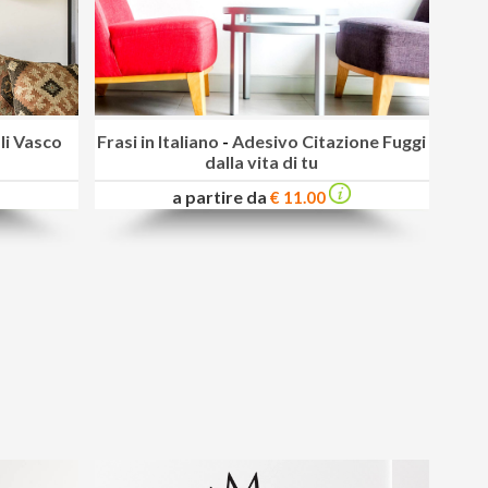
li Vasco
Frasi in Italiano
-
Adesivo Citazione Fuggi
dalla vita di tu
a partire da
€ 11.00