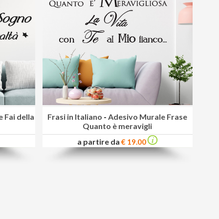
 Fai della
Frasi in Italiano
-
Adesivo Murale Frase
Quanto è meravigli
a partire da
€ 19.00