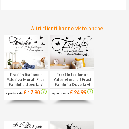
Altri clienti hanno visto anche
Frasi in Italiano
-
Frasi in Italiano
-
Adesivo Murali Frasi
Adesivi murali Frasi
Famiglia dove la vi
Famiglia Dove la vi
€ 17.90
€ 24.99
a partire da
a partire da