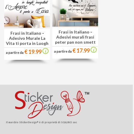
Frasi in Italiano
-
Frasi in Italiano
-
Adesivi murali frasi
Adesivo Murale La
peter pan non smett
Vita ti porta in Luogh
€ 17.99
€ 19.99
a partire da
a partire da
Il marchio StickerDesign® è di proprietà di SCALINCI snc