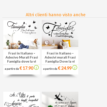
Altri clienti hanno visto anche
Frasi in Italiano
-
Frasi in Italiano
-
Adesivo Murali Frasi
Adesivi murali Frasi
Famiglia dove la vi
Famiglia Dove la vi
€ 17.90
€ 24.99
a partire da
a partire da