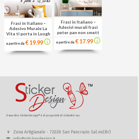
Frasi in Italiano
-
Frasi in Italiano
-
Adesivi murali frasi
Adesivo Murale La
peter pan non smett
Vita ti porta in Luogh
€ 17.99
€ 19.99
a partire da
a partire da
Il marchio StickerDesign® è di proprietà di SCALINCI snc
Zona Artigianale - 72026 San Pancrazio Sal.no(Br)
info@stickerdesign.it